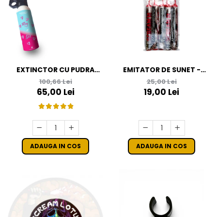
EXTINCTOR CU PUDRA
EMITATOR DE SUNET -
COLORATA ROZ GENDER
SCREAM M
100,66 Lei
25,00 Lei
REVEAL
65,00 Lei
19,00 Lei
ADAUGA IN COS
ADAUGA IN COS