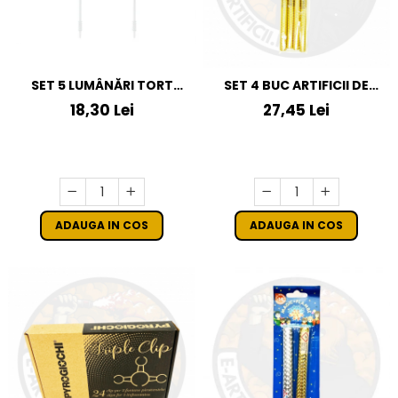
SET 5 LUMÂNĂRI TORT
SET 4 BUC ARTIFICII DE
FLAMINGO, 3CM
TORT 30 CM
18,30 Lei
27,45 Lei
ADAUGA IN COS
ADAUGA IN COS