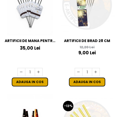
ARTIFICII DE MANA PENTRU
ARTIFICII DE BRAD 28 CM
NUNTA LET LOVE SPARKLE -
12,20 Lei
35,00 Lei
10 BUCATI
9,00 Lei
ADAUGA IN COS
ADAUGA IN COS
-13%