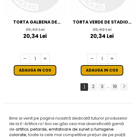
TORTA GALBENA DE
TORTA VERDE DE STADION
STADION CU STROBOSCOP
CU STROBOSCOP
25,42 Lei
25,42 Lei
20,34 Lei
20,34 Lei
ADAUGA IN COS
ADAUGA IN COS
...
1
2
3
19
Bine ai venit pe pagina noastră dedicată tuturor produselor
de la E-Artificii.ro! Aici vei găsi cea mai diversificată gamă
de
artificii
,
petarde
,
emitatoare de sunet
și
fumigene
colorate
, toate la cele mai competitive prețuri de pe piață.