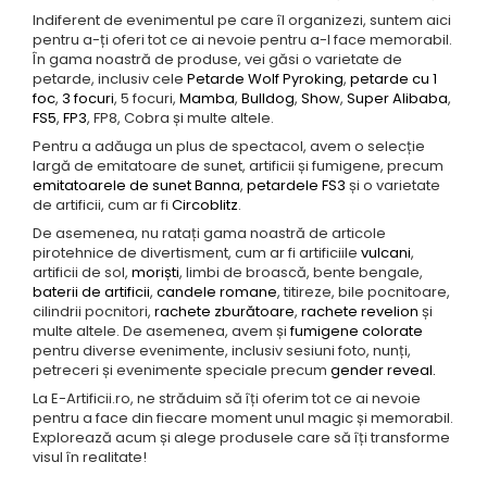
Indiferent de evenimentul pe care îl organizezi, suntem aici
pentru a-ți oferi tot ce ai nevoie pentru a-l face memorabil.
În gama noastră de produse, vei găsi o varietate de
petarde, inclusiv cele
Petarde Wolf Pyroking
,
petarde cu 1
foc
,
3 focuri
, 5 focuri,
Mamba
,
Bulldog
,
Show
,
Super Alibaba
,
FS5
,
FP3
, FP8, Cobra și multe altele.
Pentru a adăuga un plus de spectacol, avem o selecție
largă de emitatoare de sunet, artificii și fumigene, precum
emitatoarele de sunet Banna
,
petardele FS3
și o varietate
de artificii, cum ar fi
Circoblitz
.
De asemenea, nu ratați gama noastră de articole
pirotehnice de divertisment, cum ar fi artificiile
vulcani
,
artificii de sol,
moriști
, limbi de broască, bente bengale,
baterii de artificii
,
candele romane
, titireze, bile pocnitoare,
cilindrii pocnitori,
rachete zburătoare
,
rachete revelion
și
multe altele. De asemenea, avem și
fumigene colorate
pentru diverse evenimente, inclusiv sesiuni foto, nunți,
petreceri și evenimente speciale precum
gender reveal.
La E-Artificii.ro, ne străduim să îți oferim tot ce ai nevoie
pentru a face din fiecare moment unul magic și memorabil.
Explorează acum și alege produsele care să îți transforme
visul în realitate!