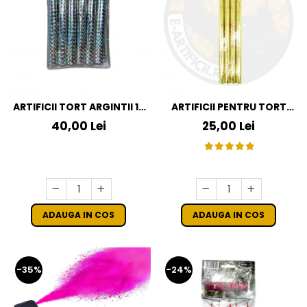
ARTIFICII TORT ARGINTII 12
ARTIFICII PENTRU TORT
CM / 12 BUC
AURII 25 CM SET 4 BUC
40,00 Lei
25,00 Lei
ADAUGA IN COS
ADAUGA IN COS
-35%
-24%