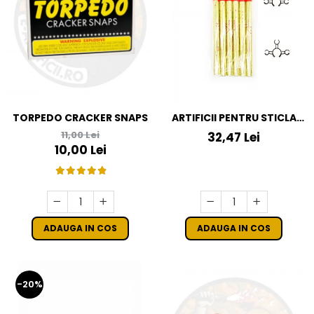
TORPEDO CRACKER SNAPS
ARTIFICII PENTRU STICLA
SAMPANIE SET 8 BUC(6
11,00 Lei
32,47 Lei
ARTIFICII+2CLEME)
10,00 Lei
ADAUGA IN COS
ADAUGA IN COS
-20%