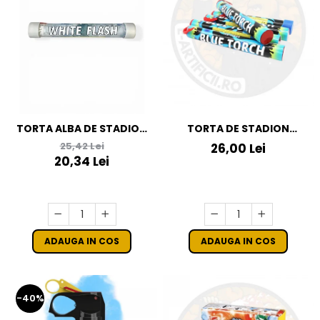
TORTA ALBA DE STADION
TORTA DE STADION
CU STROBOSCOP
CULOAREA ALBASTRA
25,42 Lei
26,00 Lei
20,34 Lei
ADAUGA IN COS
ADAUGA IN COS
-40%