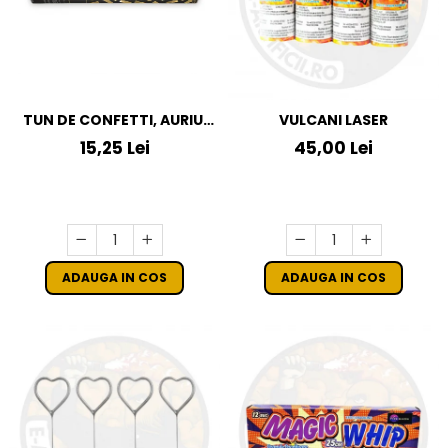
TUN DE CONFETTI, AURIU,
VULCANI LASER
40CM
15,25 Lei
45,00 Lei
ADAUGA IN COS
ADAUGA IN COS