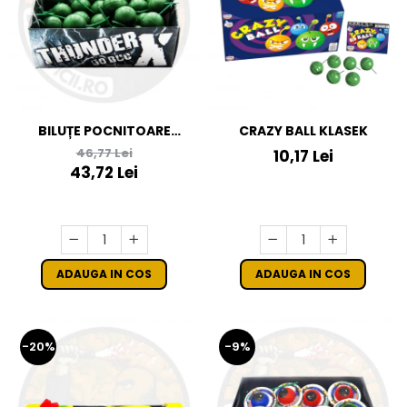
BILUȚE POCNITOARE
CRAZY BALL KLASEK
THUNDER X
46,77 Lei
10,17 Lei
43,72 Lei
ADAUGA IN COS
ADAUGA IN COS
-20%
-9%