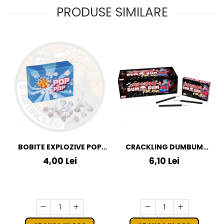
PRODUSE SIMILARE
BOBITE EXPLOZIVE POP
CRACKLING DUMBUM
POP
KLASEK FOR KIDS
4,00 Lei
6,10 Lei