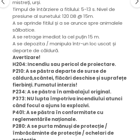
mistreți, urși.
Timpul de întârziere a fitilului: 5-13 s. Nivel de
presiune al sunetului: 120 DB @ 15m.
A se aprinde fitilul și a se arunce spre animalele
sălbatice.
A se retrage imediat la cel puțin 15 m.
A se depozita / manipula într-un loc uscat și
departe de căldură.
Avertizare!
H204: Incendiu sau pericol de proiectare.
P210: A se păstra departe de surse de
căldură,scântei, flăcări deschise și suprafețe
fierbinți. Fumatul interzis!
P234: A se păstra în ambalajul original.
P373: NU lupta împotriva incendiului atunci
când focul a ajuns la explozivi.
P401: A se păstra în conformitate cu
reglementările naționale.
P280: A se purta mănuși de protecție /
îmbrăcăminte de protecție / ochelari de
protecție.