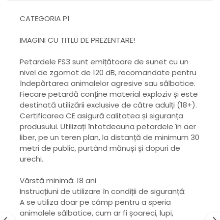
CATEGORIA P1
IMAGINI CU TITLU DE PREZENTARE!
Petardele FS3 sunt emițătoare de sunet cu un
nivel de zgomot de 120 dB, recomandate pentru
îndepărtarea animalelor agresive sau sălbatice.
Fiecare petardă conține material exploziv și este
destinată utilizării exclusive de către adulți (18+).
Certificarea CE asigură calitatea și siguranța
produsului. Utilizați întotdeauna petardele în aer
liber, pe un teren plan, la distanță de minimum 30
metri de public, purtând mănuși și dopuri de
urechi.
Vârstă minimă: 18 ani
Instrucțiuni de utilizare în condiții de siguranță:
A se utiliza doar pe câmp pentru a speria
animalele sălbatice, cum ar fi șoareci, lupi,