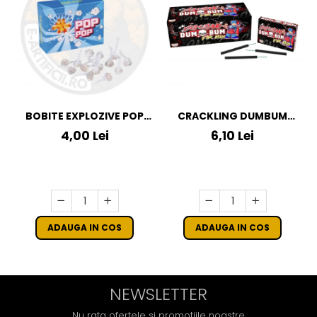
BOBITE EXPLOZIVE POP
CRACKLING DUMBUM
POP
KLASEK FOR KIDS
4,00 Lei
6,10 Lei
ADAUGA IN COS
ADAUGA IN COS
NEWSLETTER
Nu rata ofertele si promotiile noastre