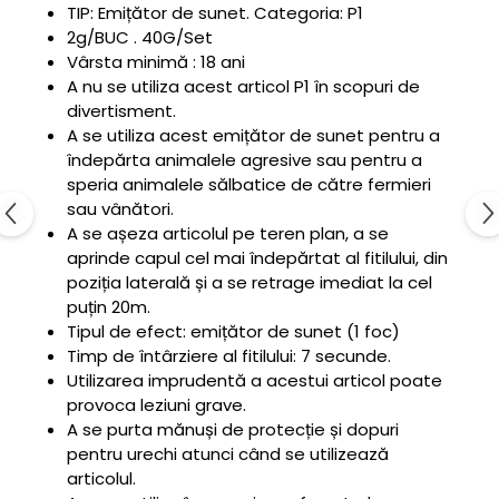
TIP: Emițător de sunet. Categoria: P1
2g/BUC . 40G/Set
Vârsta minimă : 18 ani
A nu se utiliza acest articol P1 în scopuri de
divertisment.
A se utiliza acest emițător de sunet pentru a
îndepărta animalele agresive sau pentru a
speria animalele sălbatice de către fermieri
sau vânători.
A se așeza articolul pe teren plan, a se
aprinde capul cel mai îndepărtat al fitilului, din
poziția laterală și a se retrage imediat la cel
puțin 20m.
Tipul de efect: emițător de sunet (1 foc)
Timp de întârziere al fitilului: 7 secunde.
Utilizarea imprudentă a acestui articol poate
provoca leziuni grave.
A se purta mănuși de protecție și dopuri
pentru urechi atunci când se utilizează
articolul.