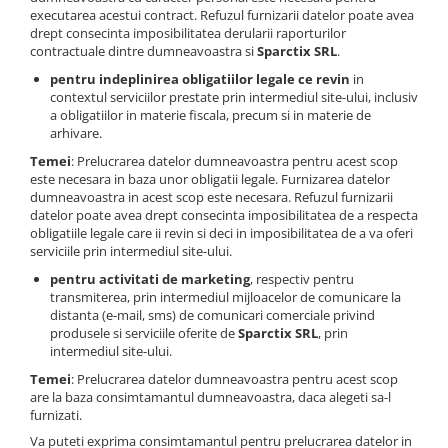
executarea acestui contract. Refuzul furnizarii datelor poate avea
drept consecinta imposibilitatea derularii raporturilor
contractuale dintre dumneavoastra si
Sparctix SRL
.
pentru indeplinirea obligatiilor legale ce revin
in
contextul serviciilor prestate prin intermediul site-ului, inclusiv
a obligatiilor in materie fiscala, precum si in materie de
arhivare.
Temei
: Prelucrarea datelor dumneavoastra pentru acest scop
este necesara in baza unor obligatii legale. Furnizarea datelor
dumneavoastra in acest scop este necesara. Refuzul furnizarii
datelor poate avea drept consecinta imposibilitatea de a respecta
obligatiile legale care ii revin si deci in imposibilitatea de a va oferi
serviciile prin intermediul site-ului.
pentru activitati de marketing
, respectiv pentru
transmiterea, prin intermediul mijloacelor de comunicare la
distanta (e-mail, sms) de comunicari comerciale privind
produsele si serviciile oferite de
Sparctix SRL
, prin
intermediul site-ului.
Temei
: Prelucrarea datelor dumneavoastra pentru acest scop
are la baza consimtamantul dumneavoastra, daca alegeti sa-l
furnizati.
Va puteti exprima consimtamantul pentru prelucrarea datelor in