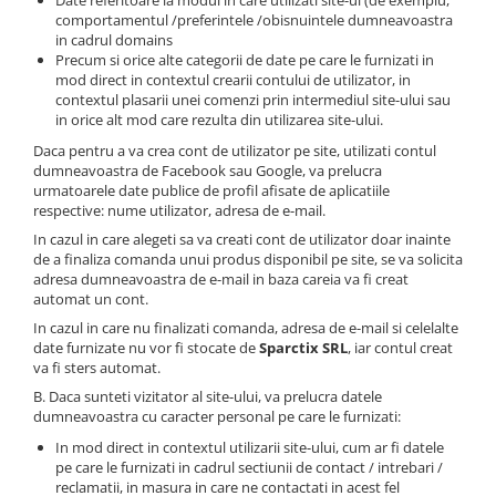
Date referitoare la modul in care utilizati site-ul (de exemplu,
comportamentul /preferintele /obisnuintele dumneavoastra
in cadrul domains
Precum si orice alte categorii de date pe care le furnizati in
mod direct in contextul crearii contului de utilizator, in
contextul plasarii unei comenzi prin intermediul site-ului sau
in orice alt mod care rezulta din utilizarea site-ului.
Daca pentru a va crea cont de utilizator pe site, utilizati contul
dumneavoastra de Facebook sau Google, va prelucra
urmatoarele date publice de profil afisate de aplicatiile
respective: nume utilizator, adresa de e-mail.
In cazul in care alegeti sa va creati cont de utilizator doar inainte
de a finaliza comanda unui produs disponibil pe site, se va solicita
adresa dumneavoastra de e-mail in baza careia va fi creat
automat un cont.
In cazul in care nu finalizati comanda, adresa de e-mail si celelalte
date furnizate nu vor fi stocate de
Sparctix SRL
, iar contul creat
va fi sters automat.
B. Daca sunteti vizitator al site-ului, va prelucra datele
dumneavoastra cu caracter personal pe care le furnizati:
In mod direct in contextul utilizarii site-ului, cum ar fi datele
pe care le furnizati in cadrul sectiunii de contact / intrebari /
reclamatii, in masura in care ne contactati in acest fel