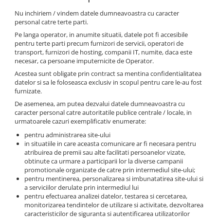
Nu inchiriem / vindem datele dumneavoastra cu caracter
personal catre terte parti.
Pe langa operator, in anumite situatii, datele pot fi accesibile
pentru terte parti precum furnizori de servicii, operatori de
transport, furnizori de hosting, companii IT, numite, daca este
necesar, ca persoane imputernicite de Operator.
Acestea sunt obligate prin contract sa mentina confidentialitatea
datelor si sa le foloseasca exclusiv in scopul pentru care le-au fost
furnizate.
De asemenea, am putea dezvalui datele dumneavoastra cu
caracter personal catre autoritatile publice centrale / locale, in
urmatoarele cazuri exemplificativ enumerate:
pentru administrarea site-ului
in situatiile in care aceasta comunicare ar fi necesara pentru
atribuirea de premii sau alte facilitati persoanelor vizate,
obtinute ca urmare a participarii lor la diverse campanii
promotionale organizate de catre prin intermediul site-ului;
pentru mentinerea, personalizarea si imbunatatirea site-ului si
a serviciilor derulate prin intermediul lui
pentru efectuarea analizei datelor, testarea si cercetarea,
monitorizarea tendintelor de utilizare si activitate, dezvoltarea
caracteristicilor de siguranta si autentificarea utilizatorilor