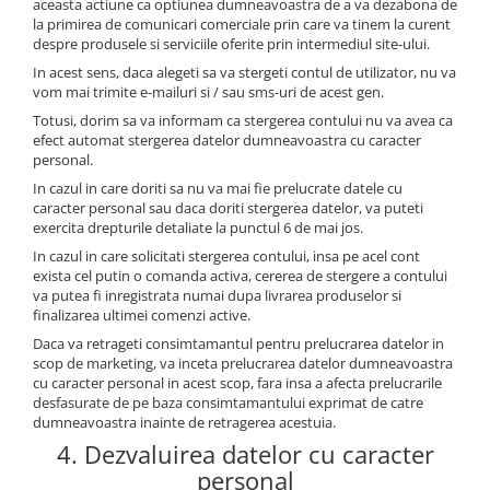
aceasta actiune ca optiunea dumneavoastra de a va dezabona de
la primirea de comunicari comerciale prin care va tinem la curent
despre produsele si serviciile oferite prin intermediul site-ului.
In acest sens, daca alegeti sa va stergeti contul de utilizator, nu va
vom mai trimite e-mailuri si / sau sms-uri de acest gen.
Totusi, dorim sa va informam ca stergerea contului nu va avea ca
efect automat stergerea datelor dumneavoastra cu caracter
personal.
In cazul in care doriti sa nu va mai fie prelucrate datele cu
caracter personal sau daca doriti stergerea datelor, va puteti
exercita drepturile detaliate la punctul 6 de mai jos.
In cazul in care solicitati stergerea contului, insa pe acel cont
exista cel putin o comanda activa, cererea de stergere a contului
va putea fi inregistrata numai dupa livrarea produselor si
finalizarea ultimei comenzi active.
Daca va retrageti consimtamantul pentru prelucrarea datelor in
scop de marketing, va inceta prelucrarea datelor dumneavoastra
cu caracter personal in acest scop, fara insa a afecta prelucrarile
desfasurate de pe baza consimtamantului exprimat de catre
dumneavoastra inainte de retragerea acestuia.
4. Dezvaluirea datelor cu caracter
personal