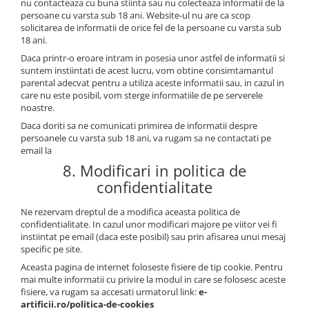
nu contacteaza cu buna stiinta sau nu colecteaza informatii de la
persoane cu varsta sub 18 ani. Website-ul nu are ca scop
solicitarea de informatii de orice fel de la persoane cu varsta sub
18 ani.
Daca printr-o eroare intram in posesia unor astfel de informatii si
suntem instiintati de acest lucru, vom obtine consimtamantul
parental adecvat pentru a utiliza aceste informatii sau, in cazul in
care nu este posibil, vom sterge informatiile de pe serverele
noastre.
Daca doriti sa ne comunicati primirea de informatii despre
persoanele cu varsta sub 18 ani, va rugam sa ne contactati pe
email la
8. Modificari in politica de
confidentialitate
Ne rezervam dreptul de a modifica aceasta politica de
confidentialitate. In cazul unor modificari majore pe viitor vei fi
instiintat pe email (daca este posibil) sau prin afisarea unui mesaj
specific pe site.
Aceasta pagina de internet foloseste fisiere de tip cookie. Pentru
mai multe informatii cu privire la modul in care se folosesc aceste
fisiere, va rugam sa accesati urmatorul link:
e-
artificii.ro/politica-de-cookies