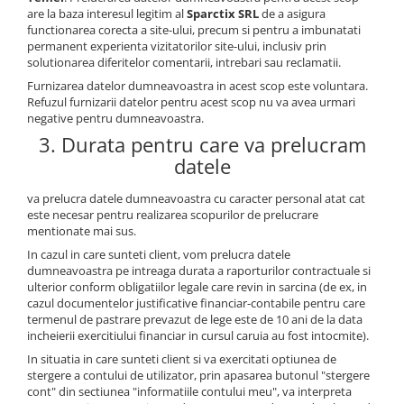
are la baza interesul legitim al
Sparctix SRL
de a asigura
functionarea corecta a site-ului, precum si pentru a imbunatati
permanent experienta vizitatorilor site-ului, inclusiv prin
solutionarea diferitelor comentarii, intrebari sau reclamatii.
Furnizarea datelor dumneavoastra in acest scop este voluntara.
Refuzul furnizarii datelor pentru acest scop nu va avea urmari
negative pentru dumneavoastra.
3. Durata pentru care va prelucram
datele
va prelucra datele dumneavoastra cu caracter personal atat cat
este necesar pentru realizarea scopurilor de prelucrare
mentionate mai sus.
In cazul in care sunteti client, vom prelucra datele
dumneavoastra pe intreaga durata a raporturilor contractuale si
ulterior conform obligatiilor legale care revin in sarcina (de ex, in
cazul documentelor justificative financiar-contabile pentru care
termenul de pastrare prevazut de lege este de 10 ani de la data
incheierii exercitiului financiar in cursul caruia au fost intocmite).
In situatia in care sunteti client si va exercitati optiunea de
stergere a contului de utilizator, prin apasarea butonul "stergere
cont" din sectiunea "informatiile contului meu", va interpreta