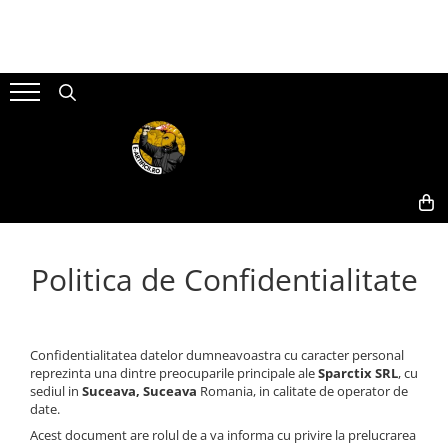
ARTICOLE DE DIVERTISMENT
FUMIGENE COLORATE
GENDER REVEAL
ARTICOLE DE PETRECERE
Artificii de brad
Torte de stadion
Fumigene colorate gender reveal
Artificii de tort
Artificii pentru Tort Engros
Artificii gender reveal
Artificii sparklers
Artificii sparklers
Baloane gender reveal
Artificii Tort Engros
Bete bengale
Confetti / Pudra colorata gender
BALOANE
reveal
Bile pocnitoare
Confetti
Extinctoare gender reveal
Moristi de sol
Lumanari
Politica de Confidentialitate
Stroboscoape
Pinata
Vulcani
Seturi complete Petreceri
Confidentialitatea datelor dumneavoastra cu caracter personal
reprezinta una dintre preocuparile principale ale
Sparctix SRL
, cu
sediul in
Suceava, Suceava
Romania, in calitate de operator de
date.
Acest document are rolul de a va informa cu privire la prelucrarea