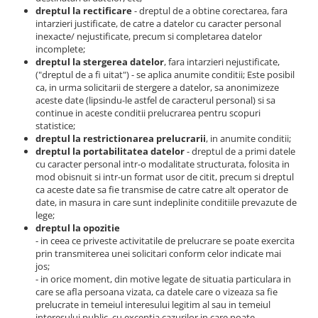
dreptul la rectificare
- dreptul de a obtine corectarea, fara
intarzieri justificate, de catre a datelor cu caracter personal
inexacte/ nejustificate, precum si completarea datelor
incomplete;
dreptul la stergerea datelor
, fara intarzieri nejustificate,
("dreptul de a fi uitat") - se aplica anumite conditii; Este posibil
ca, in urma solicitarii de stergere a datelor, sa anonimizeze
aceste date (lipsindu-le astfel de caracterul personal) si sa
continue in aceste conditii prelucrarea pentru scopuri
statistice;
dreptul la restrictionarea prelucrarii
, in anumite conditii;
dreptul la portabilitatea datelor
- dreptul de a primi datele
cu caracter personal intr-o modalitate structurata, folosita in
mod obisnuit si intr-un format usor de citit, precum si dreptul
ca aceste date sa fie transmise de catre catre alt operator de
date, in masura in care sunt indeplinite conditiile prevazute de
lege;
dreptul la opozitie
- in ceea ce priveste activitatile de prelucrare se poate exercita
prin transmiterea unei solicitari conform celor indicate mai
jos;
- in orice moment, din motive legate de situatia particulara in
care se afla persoana vizata, ca datele care o vizeaza sa fie
prelucrate in temeiul interesului legitim al sau in temeiul
interesului public, cu exceptia cazurilor in care poate