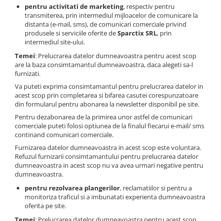
pentru activitati de marketing
, respectiv pentru
transmiterea, prin intermediul mijloacelor de comunicare la
distanta (e-mail, sms), de comunicari comerciale privind
produsele si serviciile oferite de
Sparctix SRL
, prin
intermediul site-ului.
Temei
: Prelucrarea datelor dumneavoastra pentru acest scop
are la baza consimtamantul dumneavoastra, daca alegeti sa-l
furnizati.
Va puteti exprima consimtamantul pentru prelucrarea datelor in
acest scop prin completarea si bifarea casutei corespunzatoare
din formularul pentru abonarea la newsletter disponibil pe site.
Pentru dezabonarea de la primirea unor astfel de comunicari
comerciale puteti folosi optiunea de la finalul fiecarui e-mail/ sms
continand comunicari comerciale.
Furnizarea datelor dumneavoastra in acest scop este voluntara.
Refuzul furnizarii consimtamantului pentru prelucrarea datelor
dumneavoastra in acest scop nu va avea urmari negative pentru
dumneavoastra.
pentru rezolvarea plangerilor
, reclamatiilor si pentru a
monitoriza traficul si a imbunatati experienta dumneavoastra
oferita pe site.
Temei
: Prelucrarea datelor dumneavoastra pentru acest scop