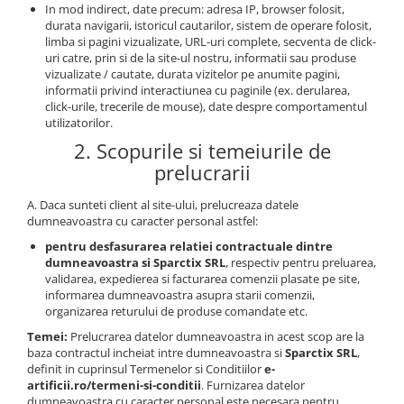
In mod indirect, date precum: adresa IP, browser folosit,
durata navigarii, istoricul cautarilor, sistem de operare folosit,
limba si pagini vizualizate, URL-uri complete, secventa de click-
uri catre, prin si de la site-ul nostru, informatii sau produse
vizualizate / cautate, durata vizitelor pe anumite pagini,
informatii privind interactiunea cu paginile (ex. derularea,
click-urile, trecerile de mouse), date despre comportamentul
utilizatorilor.
2. Scopurile si temeiurile de
prelucrarii
A. Daca sunteti client al site-ului, prelucreaza datele
dumneavoastra cu caracter personal astfel:
pentru desfasurarea relatiei contractuale dintre
dumneavoastra si Sparctix SRL
, respectiv pentru preluarea,
validarea, expedierea si facturarea comenzii plasate pe site,
informarea dumneavoastra asupra starii comenzii,
organizarea returului de produse comandate etc.
Temei:
Prelucrarea datelor dumneavoastra in acest scop are la
baza contractul incheiat intre dumneavoastra si
Sparctix SRL
,
definit in cuprinsul Termenelor si Conditiilor
e-
artificii.ro/termeni-si-conditii
. Furnizarea datelor
dumneavoastra cu caracter personal este necesara pentru