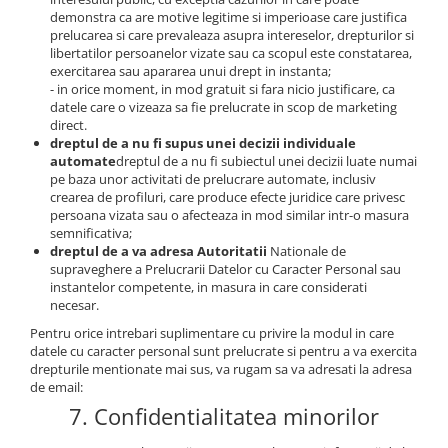
demonstra ca are motive legitime si imperioase care justifica
prelucarea si care prevaleaza asupra intereselor, drepturilor si
libertatilor persoanelor vizate sau ca scopul este constatarea,
exercitarea sau apararea unui drept in instanta;
- in orice moment, in mod gratuit si fara nicio justificare, ca
datele care o vizeaza sa fie prelucrate in scop de marketing
direct.
dreptul de a nu fi supus unei decizii individuale
automate
dreptul de a nu fi subiectul unei decizii luate numai
pe baza unor activitati de prelucrare automate, inclusiv
crearea de profiluri, care produce efecte juridice care privesc
persoana vizata sau o afecteaza in mod similar intr-o masura
semnificativa;
dreptul de a va adresa Autoritatii
Nationale de
supraveghere a Prelucrarii Datelor cu Caracter Personal sau
instantelor competente, in masura in care considerati
necesar.
Pentru orice intrebari suplimentare cu privire la modul in care
datele cu caracter personal sunt prelucrate si pentru a va exercita
drepturile mentionate mai sus, va rugam sa va adresati la adresa
de email:
7. Confidentialitatea minorilor