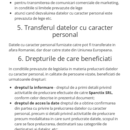
pentru transmiterea de comunicari comerciale de marketing,
in conditiile si limitele prevazute de lege
atunci cand dezvaluirea datelor cu caracter personal este
prevazuta de lege etc.
5. Transferul datelor cu caracter
personal
Datele cu caracter personal furnizate catre pot fi transferate in
afara Romaniei, dar doar catre state din Uniunea Europeana.
6. Drepturile de care beneficiati
In conditiile prevazute de legislatia in materia prelucrarii datelor
cu caracter personal, in calitate de persoane vizate, beneficiati de
urmatoarele drepturi:
dreptul la informare
- dreptul de a primi detalii privind
activitatile de prelucrare efectuate de catre
Sparctix SRL
,
conform celor descrise in prezentul document;
dreptul de acces la date
dreptul de a obtine confirmarea
din partea cu privire la prelucrarea datelor cu caracter
personal, precum si detalii privind activitatile de prelucrare
precum modalitatea in care sunt prelucrate datele, scopul in
care se face prelucrarea, destinatarii sau categoriile de
destinatari ai datelor, etc;