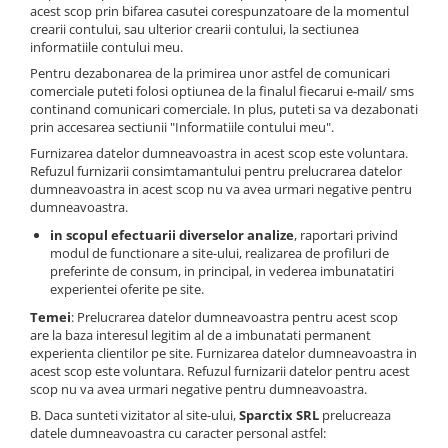
acest scop prin bifarea casutei corespunzatoare de la momentul
crearii contului, sau ulterior crearii contului, la sectiunea
informatiile contului meu.
Pentru dezabonarea de la primirea unor astfel de comunicari
comerciale puteti folosi optiunea de la finalul fiecarui e-mail/ sms
continand comunicari comerciale. In plus, puteti sa va dezabonati
prin accesarea sectiunii "Informatiile contului meu".
Furnizarea datelor dumneavoastra in acest scop este voluntara.
Refuzul furnizarii consimtamantului pentru prelucrarea datelor
dumneavoastra in acest scop nu va avea urmari negative pentru
dumneavoastra.
in scopul efectuarii diverselor analize
, raportari privind
modul de functionare a site-ului, realizarea de profiluri de
preferinte de consum, in principal, in vederea imbunatatiri
experientei oferite pe site.
Temei
: Prelucrarea datelor dumneavoastra pentru acest scop
are la baza interesul legitim al de a imbunatati permanent
experienta clientilor pe site. Furnizarea datelor dumneavoastra in
acest scop este voluntara. Refuzul furnizarii datelor pentru acest
scop nu va avea urmari negative pentru dumneavoastra.
B. Daca sunteti vizitator al site-ului,
Sparctix SRL
prelucreaza
datele dumneavoastra cu caracter personal astfel: