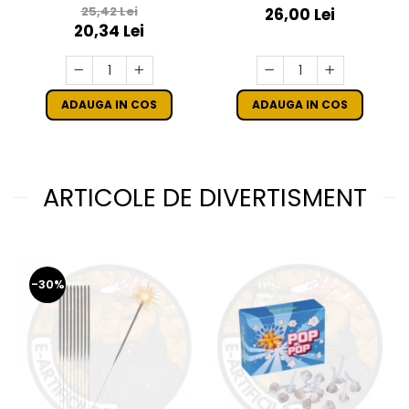
CU STROBOSCOP
CULOAREA ALBASTRA
25,42 Lei
26,00 Lei
20,34 Lei
ADAUGA IN COS
ADAUGA IN COS
ARTICOLE DE DIVERTISMENT
-30%