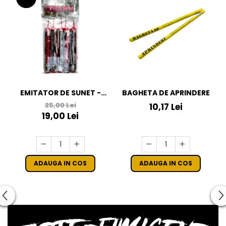
BAGHETA DE APRINDERE
EMITATOR DE SUNET -
SCREAM M
25,00 Lei
10,17 Lei
19,00 Lei
ADAUGA IN COS
ADAUGA IN COS