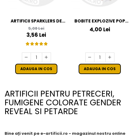
ARTIFICII SPARKLERS DE
BOBITE EXPLOZIVE POP
MANA - STELUTE DE BRAD
POP
5,08 Lei
4,00 Lei
16 CM - SET 10 BUC
3,56 Lei
ADAUGA IN COS
ADAUGA IN COS
ARTIFICII PENTRU PETRECERI,
FUMIGENE COLORATE GENDER
REVEAL SI PETARDE
Bine ați venit pe e-artificii.ro - magazinul nostru online