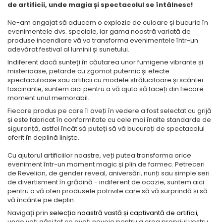
de artificii, unde magia și spectacolul se întâlnesc!
Ne-am angajat să aducem o explozie de culoare și bucurie în
evenimentele dvs. speciale, iar gama noastră variată de
produse incendiare vă va transforma evenimentele într-un
adevărat festival al luminii și sunetului.
Indiferent dacă sunteți în căutarea unor fumigene vibrante și
misterioase, petarde cu zgomot puternic și efecte
spectaculoase sau artificii cu modele strălucitoare și scântei
fascinante, suntem aici pentru a vă ajuta să faceți din fiecare
moment unul memorabil.
Fiecare produs pe care îl aveți în vedere a fost selectat cu grijă
și este fabricat în conformitate cu cele mai înalte standarde de
siguranță, astfel încât să puteți să vă bucurați de spectacolul
oferit în deplină liniște.
Cu ajutorul artificiilor noastre, veți putea transforma orice
eveniment într-un moment magic și plin de farmec. Petreceri
de Revelion, de gender reveal, aniversări, nunți sau simple seri
de divertisment în grădină - indiferent de ocazie, suntem aici
pentru a vă oferi produsele potrivite care să vă surprindă și să
vă încânte pe deplin.
Navigați prin
selecția noastră vastă și captivantă de artificii,
unde veți găsi tot ce aveți nevoie pentru a crea propriul vostru