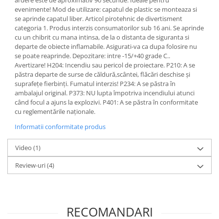
ardere este de aproximativ 90 secunde. Ideale pentru
evenimente! Mod de utilizare: capatul de plastic se monteaza si
se aprinde capatul liber. Articol pirotehnic de divertisment
categoria 1. Produs interzis consumatorilor sub 16 ani. Se aprinde
cu un chibrit cu mana intinsa, de la o distanta de siguranta si
departe de obiecte inflamabile. Asigurati-va ca dupa folosire nu
se poate reaprinde. Depozitare: intre -15/+40 grade C..
Avertizare! H204: Incendiu sau pericol de proiectare. P210: A se
păstra departe de surse de căldură,scântei, flăcări deschise și
suprafețe fierbinți. Fumatul interzis! P234: A se păstra în
ambalajul original. P373: NU lupta împotriva incendiului atunci
când focul a ajuns la explozivi. P401: A se păstra în conformitate
cu reglementările naționale.
Informatii conformitate produs
Video
(1)
Review-uri
(4)
RECOMANDARI