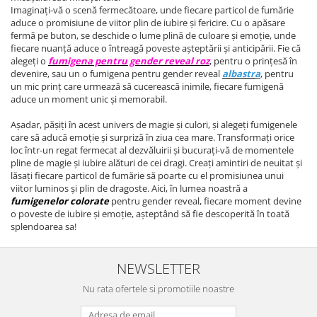
Imaginați-vă o scenă fermecătoare, unde fiecare particol de fumărie
aduce o promisiune de viitor plin de iubire și fericire. Cu o apăsare
fermă pe buton, se deschide o lume plină de culoare și emoție, unde
fiecare nuanță aduce o întreagă poveste așteptării și anticipării. Fie că
alegeți o
fumigena pentru gender reveal roz
, pentru o prințesă în
devenire, sau un o fumigena pentru gender reveal
albastr
a
, pentru
un mic prinț care urmează să cucerească inimile, fiecare fumigenă
aduce un moment unic și memorabil.
Așadar, pășiți în acest univers de magie și culori, și alegeți fumigenele
care să aducă emoție și surpriză în ziua cea mare. Transformați orice
loc într-un regat fermecat al dezvăluirii și bucurați-vă de momentele
pline de magie și iubire alături de cei dragi. Creați amintiri de neuitat și
lăsați fiecare particol de fumărie să poarte cu el promisiunea unui
viitor luminos și plin de dragoste. Aici, în lumea noastră a
fumigenelor colorate
pentru gender reveal, fiecare moment devine
o poveste de iubire și emoție, așteptând să fie descoperită în toată
splendoarea sa!
NEWSLETTER
Nu rata ofertele si promotiile noastre