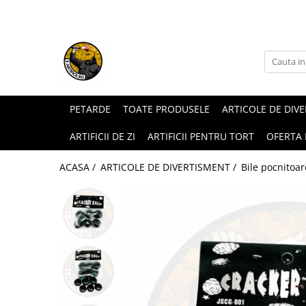
ARTICOLE DE DIVERTISMENT
FUMIGENE COLORATE
GENDER REVEAL
ARTICOLE DE PETRECERE
PETARDE
TOATE PRODUSELE
ARTICOLE DE DIV
ARTIFICII DE ZI
ARTIFICII PENTRU TORT
OFERTA
ACASA /
ARTICOLE DE DIVERTISMENT /
Bile pocnitoar
Torte de stadion
Fumigene colorate gender reveal
Artificii de tort
Artificii gender reveal
Artificii sparklers
Baloane gender reveal
Artificii Tort Engros
Confetti / Pudra colorata gender
BALOANE