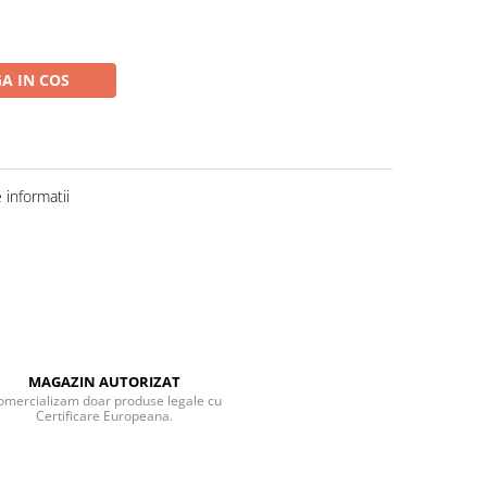
A IN COS
informatii
MAGAZIN AUTORIZAT
omercializam doar produse legale cu
Certificare Europeana.