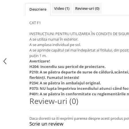
Video
(1)
Review-uri
(0)
Descriere
CAT F1
INSTRUCȚIUNI PENTRU UTILIZAREA ÎN CONDIȚII DE SIGU
A se utiliza numai în exterior.
A se amplasa individual pe sol.
A se aprinde capătul cel mai îndepărtat al fitilului, din poziți
puțin 1 m.
Avertizare!
H204: Incendiu sau pericol de proiectare.
P210: A se păstra departe de surse de căldură,scântei,
fierbinți. Fumatul interzis!
P234: A se păstra în ambalajul original.
P373: NU lupta împotriva incendiului atunci când focul
P401: A se păstra în conformitate cu reglementările 
Review-uri (0)
Daca doresti sa iti exprimi parerea despre acest produs po
Scrie un review