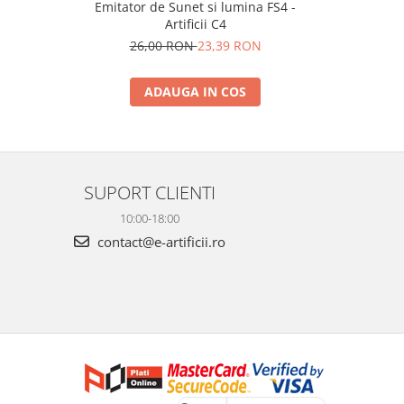
Emitator de Sunet si lumina FS4 -
To
Artificii C4
1
26,00 RON
23,39 RON
ADAUGA IN COS
SUPORT CLIENTI
10:00-18:00
contact@e-artificii.ro