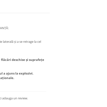
RANȚĂ:
e laterală și a se retrage la cel
 flăcări deschise și suprafețe
 a ajuns la explozivi.
naționale.
ti adauga un review.