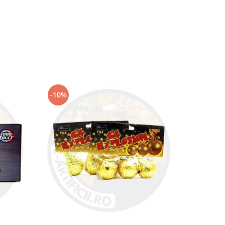
-10%
-9%