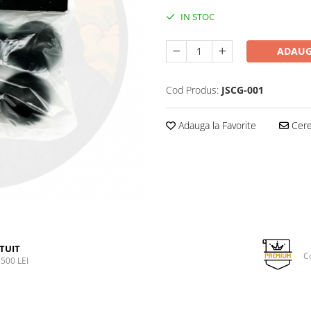
IN STOC
ADAUG
Cod Produs:
JSCG-001
Adauga la Favorite
Cere 
TUIT
C
500 LEI