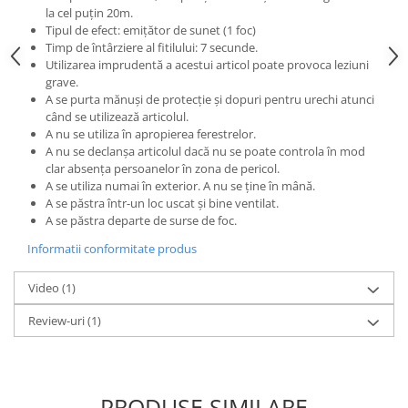
la cel puțin 20m.
Tipul de efect: emițător de sunet (1 foc)
Timp de întârziere al fitilului: 7 secunde.
Utilizarea imprudentă a acestui articol poate provoca leziuni
grave.
A se purta mănuși de protecție și dopuri pentru urechi atunci
când se utilizează articolul.
A nu se utiliza în apropierea ferestrelor.
A nu se declanșa articolul dacă nu se poate controla în mod
clar absența persoanelor în zona de pericol.
A se utiliza numai în exterior. A nu se ține în mână.
A se păstra într-un loc uscat și bine ventilat.
A se păstra departe de surse de foc.
Informatii conformitate produs
Video
(1)
Review-uri
(1)
PRODUSE SIMILARE