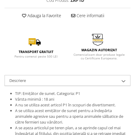
Cod Produs:
ZAP1D
Adauga la Favorite
Cere informatii
MAGAZIN AUTORIZAT
TRANSPORT GRATUIT
Comercializam doar produse legale
Pentru comenzi peste 500 LEI
cu Certificare Europeana.
Descriere
TIP: Emițător de sunet. Categoria: P1
Vârsta minimă : 18 ani
A nu se utiliza acest articol P1 în scopuri de divertisment.
A se utiliza acest emițător de sunet pentru a îndepărta
animalele agresive sau pentru a speria animalele sălbatice de
către fermieri sau vânători.
A se așeza articolul pe teren plan, a se aprinde capul cel mai
îndepărtat al fitilului, din poziția laterală și a se retrage imediat