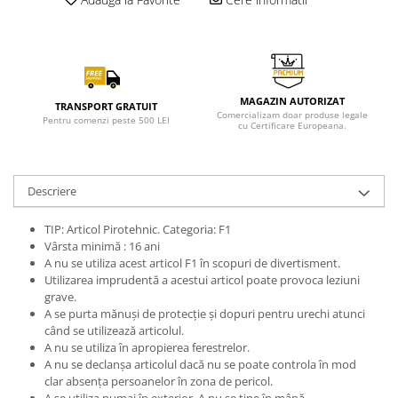
MAGAZIN AUTORIZAT
TRANSPORT GRATUIT
Comercializam doar produse legale
Pentru comenzi peste 500 LEI
cu Certificare Europeana.
Descriere
TIP: Articol Pirotehnic. Categoria: F1
Vârsta minimă : 16 ani
A nu se utiliza acest articol F1 în scopuri de divertisment.
Utilizarea imprudentă a acestui articol poate provoca leziuni
grave.
A se purta mănuși de protecție și dopuri pentru urechi atunci
când se utilizează articolul.
A nu se utiliza în apropierea ferestrelor.
A nu se declanșa articolul dacă nu se poate controla în mod
clar absența persoanelor în zona de pericol.
A se utiliza numai în exterior. A nu se ține în mână.