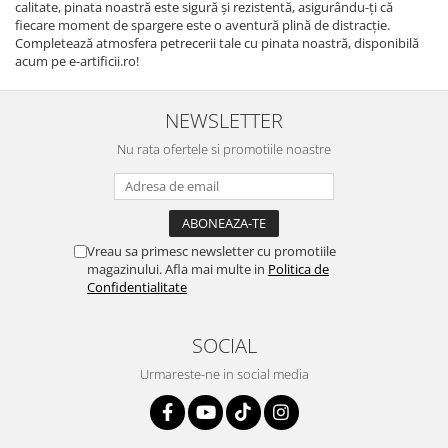
calitate, pinata noastră este sigură și rezistentă, asigurându-ți că
fiecare moment de spargere este o aventură plină de distracție.
Completează atmosfera petrecerii tale cu pinata noastră, disponibilă
acum pe e-artificii.ro!
NEWSLETTER
Nu rata ofertele si promotiile noastre
Vreau sa primesc newsletter cu promotiile
magazinului. Afla mai multe in
Politica de
Confidentialitate
SOCIAL
Urmareste-ne in social media