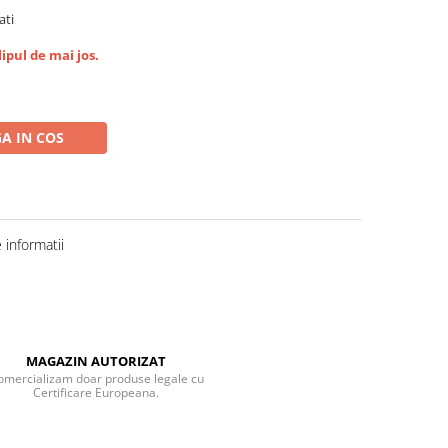
ati
ipul de mai jos.
A IN COS
informatii
MAGAZIN AUTORIZAT
omercializam doar produse legale cu
Certificare Europeana.