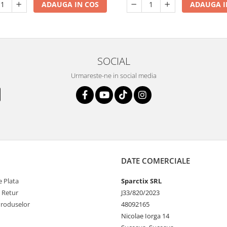
ADAUGA IN COS
ADAUGA I
SOCIAL
Urmareste-ne in social media
DATE COMERCIALE
 Plata
Sparctix SRL
e Retur
J33/820/2023
Produselor
48092165
Nicolae Iorga 14