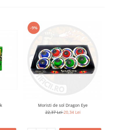
-9%
-8%
k
Moristi de sol Dragon Eye
22,37 Lei
20,34 Lei