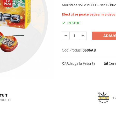
Moristi de sol Mini UFO - set 12 buc
Efectul se poate vedea in videocl
IN STOC
ADAUG
Cod Produs:
0506AB
Adauga la Favorite
Cere 
TUIT
C
500 LEI