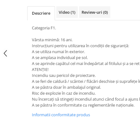
Video
(1)
Review-uri
(0)
Descriere
Categoria F1.
Vârsta minimă: 16 ani.
Instrucțiuni pentru utilizarea în condiții de siguranță:
A se utiliza numai în exterior.
A se amplasa individual pe sol.
A se aprinde capătul cel mai îndepărtat al fitilului și a se r
ATENȚIE!
Incendiu sau pericol de proiectare.
A se feri de caldură / scântei / flăcări deschise și suprafețe 
A se păstra doar în ambalajul original.
Risc de explozie în caz de incendiu.
Nu încercați să stingeți incendiul atunci când focul a ajuns l
A se păstra în conformitate cu reglementările naționale.
Informatii conformitate produs