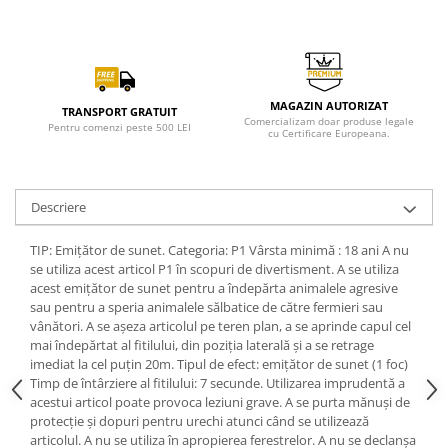
MAGAZIN AUTORIZAT
TRANSPORT GRATUIT
Comercializam doar produse legale
Pentru comenzi peste 500 LEI
cu Certificare Europeana.
Descriere
TIP: Emițător de sunet. Categoria: P1 Vârsta minimă : 18 ani A nu
se utiliza acest articol P1 în scopuri de divertisment. A se utiliza
acest emițător de sunet pentru a îndepărta animalele agresive
sau pentru a speria animalele sălbatice de către fermieri sau
vânători. A se așeza articolul pe teren plan, a se aprinde capul cel
mai îndepărtat al fitilului, din poziția laterală și a se retrage
imediat la cel puțin 20m. Tipul de efect: emițător de sunet (1 foc)
Timp de întârziere al fitilului: 7 secunde. Utilizarea imprudentă a
acestui articol poate provoca leziuni grave. A se purta mănuși de
protecție și dopuri pentru urechi atunci când se utilizează
articolul. A nu se utiliza în apropierea ferestrelor. A nu se declanșa