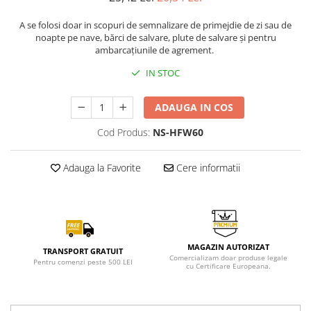
A se folosi doar in scopuri de semnalizare de primejdie de zi sau de
noapte pe nave, bărci de salvare, plute de salvare și pentru
ambarcațiunile de agrement.
IN STOC
ADAUGA IN COS
Cod Produs:
NS-HFW60
Adauga la Favorite
Cere informatii
MAGAZIN AUTORIZAT
TRANSPORT GRATUIT
Comercializam doar produse legale
Pentru comenzi peste 500 LEI
cu Certificare Europeana.