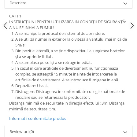
Descriere
CAT F1
INSTRUCȚIUNI PENTRU UTILIZAREA IN CONDIȚII DE SIGURANȚĂ:
A NU SE INHALA FUMUL!
A se manipula produsul de sistemul de aprindere.
A se utiliza numai in exterior la o viteză a vantului mai mică de
5m/s.
Din poziție laterală, a se ține dispozitivul la lungimea brațelor
și a se aprinde fitilul .
A se amplasa pe sol și a se retrage imediat.
In cazul in care artificiile de divertisment nu funcționează
complet, se așteaptă 15 minute inainte de intoarcerea la
artificiile de divertisment. A se introduce fumigena in apă.
Depozitare: Uscat.
Distrugere: Distrugerea in conformitate cu legile naționale de
reciclare sau se returnează la producător.
Distanța minimă de securitate in direcția efectului : 3m. Distanța
minimă de securitate: 5m.
Informatii conformitate produs
Review-uri
(0)