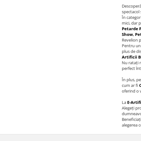
Descoperă
spectacol 
În categor
mici, dar 
Petarde P
Show
,
Pe
Revelion p
Pentru un 
plus de di
Artificii
Nu ratați 
perfect în
În plus, p
cum ar fi
oferind o 
La
E-Artif
Alegeți p
dumneavo
Beneficiaț
alegerea c