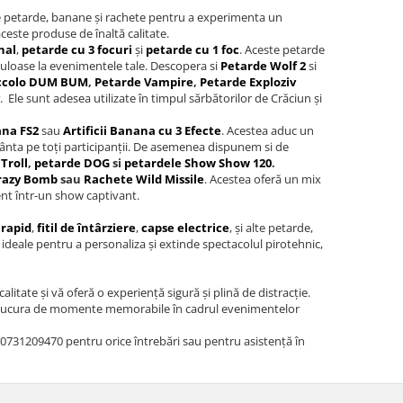
re petarde, banane și rachete pentru a experimenta un
ceste produse de înaltă calitate.
nal
,
petarde cu 3 focuri
și
petarde cu 1 foc
. Aceste petarde
culoase la evenimentele tale. Descopera si
Petarde Wolf 2
si
ccolo DUM BUM
,
Petarde Vampire
,
Petarde Exploziv
. Ele sunt adesea utilizate în timpul sărbătorilor de Crăciun și
na FS2
sau
Artificii Banana cu 3 Efecte
. Acestea aduc un
încânta pe toți participanții. De asemenea dispunem si de
Troll
,
petarde DOG
si
petardele Show Show 120
.
razy Bomb
sau
Rachete Wild Missile
. Acestea oferă un mix
ent într-un show captivant.
l rapid
,
fitil de întârziere
,
capse electrice
, și alte petarde,
ideale pentru a personaliza și extinde spectacolul pirotehnic,
itate și vă oferă o experiență sigură și plină de distracție.
ă bucura de momente memorabile în cadrul evenimentelor
la 0731209470 pentru orice întrebări sau pentru asistență în