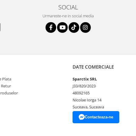
SOCIAL
Urmareste-ne in social media
DATE COMERCIALE
 Plata
Sparctix SRL
e Retur
J33/820/2023
Produselor
48092165
Nicolae Iorga 14
Suceava, Suceava
Contacteaza-ne