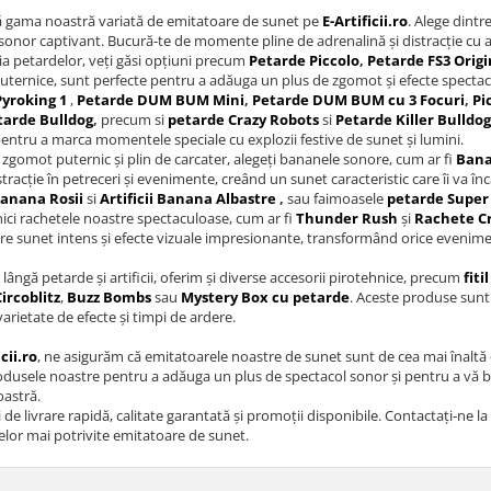
 gama noastră variată de emitatoare de sunet pe
E-Artificii.ro
. Alege dint
sonor captivant. Bucură-te de momente pline de adrenalină și distracție cu a
ia petardelor, veți găsi opțiuni precum
Petarde Piccolo
,
Petarde FS3 Origi
puternice, sunt perfecte pentru a adăuga un plus de zgomot și efecte specta
yroking 1
,
Petarde DUM BUM Mini
,
Petarde DUM BUM cu 3 Focuri
,
Pi
tarde Bulldog
,
precum si
petarde Crazy Robots
si
Petarde Killer Bulldog
entru a marca momentele speciale cu explozii festive de sunet și lumini.
zgomot puternic și plin de carcater, alegeți bananele sonore, cum ar fi
Bana
stracție în petreceri și evenimente, creând un sunet caracteristic care îi va 
 Banana Rosii
si
Artificii Banana Albastre
,
sau faimoasele
petarde Super 
nici rachetele noastre spectaculoase, cum ar fi
Thunder Rush
și
Rachete C
tre sunet intens și efecte vizuale impresionante, transformând orice evenim
e lângă petarde și artificii, oferim și diverse accesorii pirotehnice, precum
fiti
Circoblitz
,
Buzz Bombs
sau
Mystery Box cu petarde
. Aceste produse sunt 
varietate de efecte și timpi de ardere.
icii.ro
, ne asigurăm că emitatoarele noastre de sunet sunt de cea mai înaltă cal
rodusele noastre pentru a adăuga un plus de spectacol sonor și pentru a v
astră.
i de livrare rapidă, calitate garantată și promoții disponibile. Contactați-ne 
elor mai potrivite emitatoare de sunet.