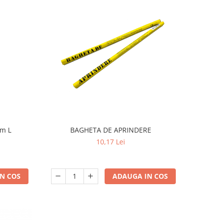
am L
BAGHETA DE APRINDERE
10,17 Lei
N COS
ADAUGA IN COS