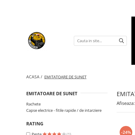
ARTICOLE DE DIVERTISMENT
FUMIGENE COLORATE
GENDER REVEAL
ARTICOLE DE PETRECERE
ACASA /
EMITATOARE DE SUNET
EMITA
EMITATOARE DE SUNET
Afiseaza:
Rachete
Torte de stadion
Fumigene colorate gender reveal
Artificii de tort
Capse electrice - fitile rapide / de intarziere
Artificii gender reveal
Artificii sparklers
RATING
Baloane gender reveal
Artificii Tort Engros
-24%
Peste
(1)
Confetti / Pudra colorata gender
BALOANE