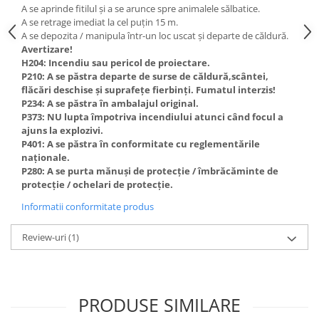
A se aprinde fitilul și a se arunce spre animalele sălbatice.
A se retrage imediat la cel puțin 15 m.
A se depozita / manipula într-un loc uscat și departe de căldură.
Avertizare!
H204: Incendiu sau pericol de proiectare.
P210: A se păstra departe de surse de căldură,scântei,
flăcări deschise și suprafețe fierbinți. Fumatul interzis!
P234: A se păstra în ambalajul original.
P373: NU lupta împotriva incendiului atunci când focul a
ajuns la explozivi.
P401: A se păstra în conformitate cu reglementările
naționale.
P280: A se purta mănuși de protecție / îmbrăcăminte de
protecție / ochelari de protecție.
Informatii conformitate produs
Review-uri
(1)
PRODUSE SIMILARE