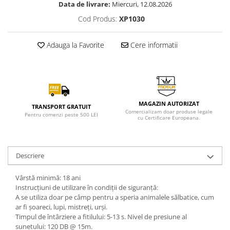
Data de livrare:
Miercuri, 12.08.2026
Cod Produs:
XP1030
Adauga la Favorite
Cere informatii
MAGAZIN AUTORIZAT
TRANSPORT GRATUIT
Comercializam doar produse legale
Pentru comenzi peste 500 LEI
cu Certificare Europeana.
Descriere
Vârstă minimă: 18 ani
Instrucțiuni de utilizare în condiții de siguranță:
A se utiliza doar pe câmp pentru a speria animalele sălbatice, cum
ar fi șoareci, lupi, mistreți, urși.
Timpul de întârziere a fitilului: 5-13 s. Nivel de presiune al
sunetului: 120 DB @ 15m.