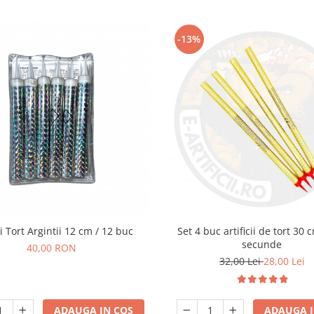
-13%
cii Tort Argintii 12 cm / 12 buc
Set 4 buc artificii de tort 30 
secunde
40,00 RON
32,00 Lei
28,00 Lei
ADAUGA IN COS
ADAUGA I