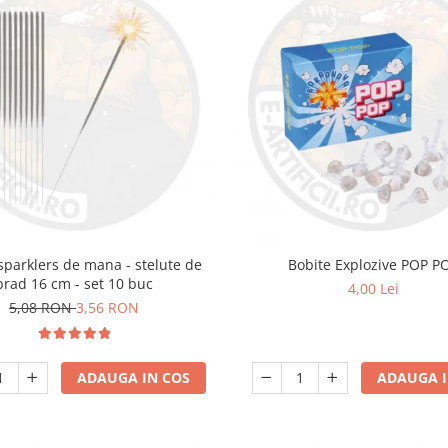
i sparklers de mana - stelute de
Bobite Explozive POP P
brad 16 cm - set 10 buc
4,00 Lei
5,08 RON
3,56 RON
ADAUGA IN COS
ADAUGA I