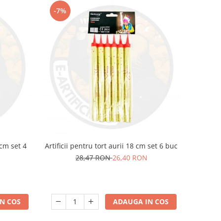
-7%
 cm set 4
Artificii pentru tort aurii 18 cm set 6 buc
28,47 RON
26,40 RON
N COS
ADAUGA IN COS