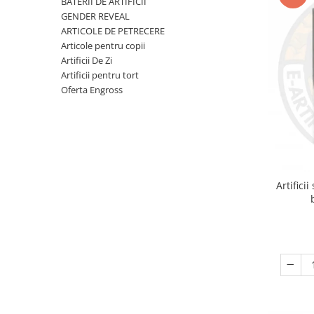
BATERII DE ARTIFICII
reveal
GENDER REVEAL
Artificii de brad
Confetti
ARTICOLE DE PETRECERE
Extinctoare gender reveal
Artificii pentru Tort Engros
Lumanari
Articole pentru copii
Artificii De Zi
Artificii sparklers
Pinata
Artificii pentru tort
Bete bengale
Seturi complete Petreceri
Oferta Engross
Bile pocnitoare
Moristi de sol
Stroboscoape
Vulcani
Artifici