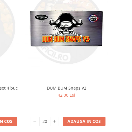
 set 4 buc
DUM BUM Snaps V2
42,00 Lei
N COS
ADAUGA IN COS