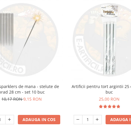
i sparklers de mana - stelute de
Artificii pentru tort argintii 25
brad 28 cm - set 10 buc
buc
10,17 RON
9,15 RON
25,00 RON
ADAUGA IN COS
ADAUGA I