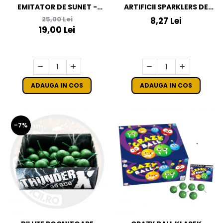
EMITATOR DE SUNET -
ARTIFICII SPARKLERS DE
SCREAM M
MANA INIMA - STELUTE DE
25,00 Lei
8,27 Lei
BRAD 24*8 CM - SET 5 BUC
19,00 Lei
ADAUGA IN COS
ADAUGA IN COS
-7%