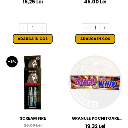
15,25 Lei
45,00 Lei
ADAUGA IN COS
ADAUGA IN COS
-8%
SCREAM FIRE
GRANULE POCNITOARE
MAGIC WHIP 25 CM
26,00 Lei
19,32 Lei