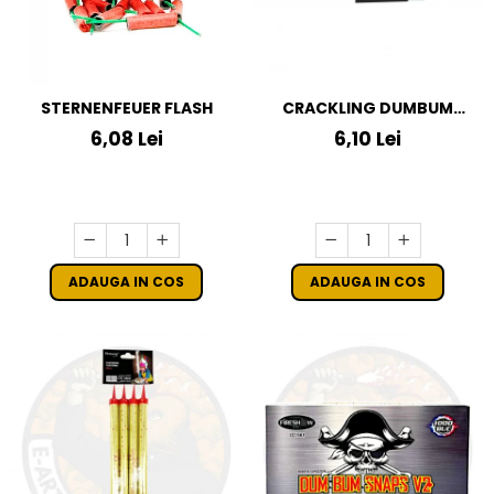
STERNENFEUER FLASH
CRACKLING DUMBUM
KLASEK FOR KIDS
6,08 Lei
6,10 Lei
ADAUGA IN COS
ADAUGA IN COS