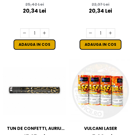
STADION CU FITIL
EYE
25,42 Lei
22,37 Lei
20,34 Lei
20,34 Lei
ADAUGA IN COS
ADAUGA IN COS
TUN DE CONFETTI, AURIU,
VULCANI LASER
40CM