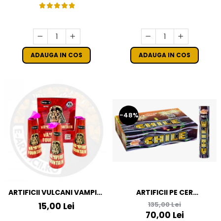
ADAUGA IN COS
ADAUGA IN COS
-48%
ARTIFICII VULCANI VAMPIRE
ARTIFICII PE CER
FOUNTAIN
MULTICOLORE - VULCAN
135,00 Lei
15,00 Lei
SINGLE SHOT CHILE
70,00 Lei