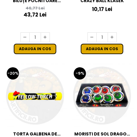
BILUȚE POCNITOARE
CRAZY BALL KLASEK
THUNDER X
46,77 Lei
10,17 Lei
43,72 Lei
ADAUGA IN COS
ADAUGA IN COS
-20%
-9%
TORTA GALBENA DE
MORISTI DE SOL DRAGON