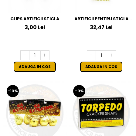
CLIPS ARTIFICII STICLA
ARTIFICII PENTRU STICLA
SAMPANIE
SAMPANIE SET 8 BUC(6
3,00 Lei
32,47 Lei
ARTIFICII+2CLEME)
ADAUGA IN COS
ADAUGA IN COS
-10%
-9%