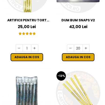
ARTIFICII PENTRU TORT
DUM BUM SNAPS V2
AURII 25 CM SET 4 BUC
25,00 Lei
42,00 Lei
ADAUGA IN COS
ADAUGA IN COS
-13%