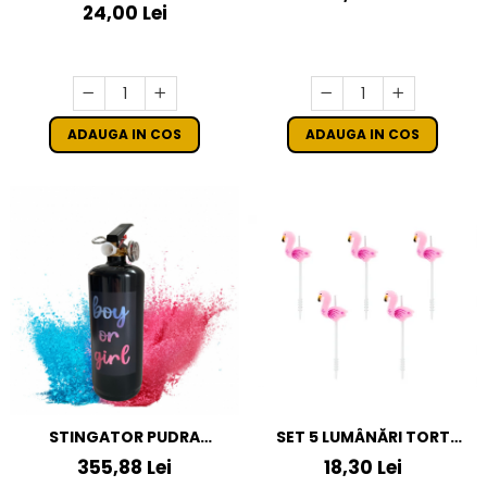
24,00 Lei
ADAUGA IN COS
ADAUGA IN COS
STINGATOR PUDRA
SET 5 LUMÂNĂRI TORT
COLORATA ALBASTRA
FLAMINGO, 3CM
355,88 Lei
18,30 Lei
GENDER REVEAL 1L