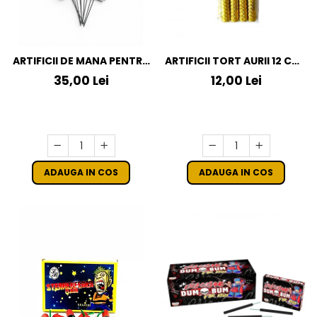
ARTIFICII DE MANA PENTRU
ARTIFICII TORT AURII 12 CM /
NUNTA LET LOVE SPARKLE -
4 BUC
35,00 Lei
12,00 Lei
10 BUCATI
ADAUGA IN COS
ADAUGA IN COS