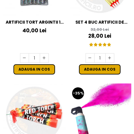
ARTIFICII TORT ARGINTII 12
SET 4 BUC ARTIFICII DE
CM / 12 BUC
TORT 30 CM - 120 SECUNDE
32,00 Lei
40,00 Lei
28,00 Lei
ADAUGA IN COS
ADAUGA IN COS
-35%