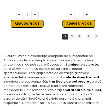
ADAUGA IN COS
ADAUGA IN COS
...
1
2
3
18
Bucurați-vă de o experiență completă de cumpărături pe E-
Artificii.ro, unde vă așteaptă o selecție diversă de produse
pirotehnice și de petrecere. Descoperiți
fumigene colorate
,
care vă vor încânta cu explozii de culoare și efecte
spectaculoase. Adăugați o notă de distracție și farmec
evenimentelor dumneavoastră cu
articole de divertisment
inovatoare și captivante. Găsiți
articole de petrecere
care să
completeze atmosfera festivă și să ofere momente
memorabile. De asemenea, explorați
emitatoarele de sunet
,
baterii de artificii, perfecte pentru a crea ambianța dorită.
Livrare rapidă în toată țara. Calitate garantată și promoții
disponibile. Contactați-ne la 0731209470 pentru orice întrebări