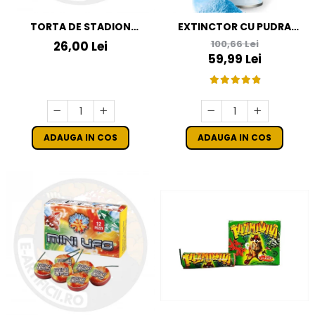
TORTA DE STADION
EXTINCTOR CU PUDRA
CULOAREA ALBASTRA
COLORATA ALBASTRA
100,66 Lei
26,00 Lei
GENDER REVEAL
59,99 Lei
ADAUGA IN COS
ADAUGA IN COS