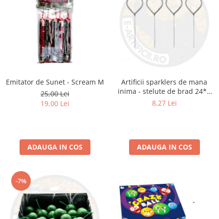
Emitator de Sunet - Scream M
Artificii sparklers de mana
inima - stelute de brad 24*8
25,00 Lei
cm - set 5 buc
8,27 Lei
19,00 Lei
ADAUGA IN COS
ADAUGA IN COS
-7%