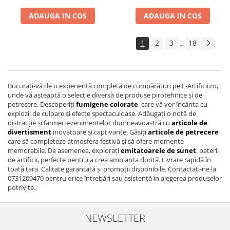
ADAUGA IN COS
ADAUGA IN COS
1
2
3
18
...
Bucurați-vă de o experiență completă de cumpărături pe E-Artificii.ro,
unde vă așteaptă o selecție diversă de produse pirotehnice și de
petrecere. Descoperiți
fumigene colorate
, care vă vor încânta cu
explozii de culoare și efecte spectaculoase. Adăugați o notă de
distracție și farmec evenimentelor dumneavoastră cu
articole de
divertisment
inovatoare și captivante. Găsiți
articole de petrecere
care să completeze atmosfera festivă și să ofere momente
memorabile. De asemenea, explorați
emitatoarele de sunet
, baterii
de artificii, perfecte pentru a crea ambianța dorită. Livrare rapidă în
toată țara. Calitate garantată și promoții disponibile. Contactați-ne la
0731209470 pentru orice întrebări sau asistență în alegerea produselor
potrivite.
NEWSLETTER