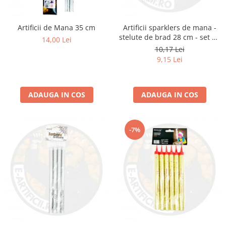
Artificii de Mana 35 cm
Artificii sparklers de mana -
stelute de brad 28 cm - set 10
14,00 Lei
buc
10,17 Lei
9,15 Lei
ADAUGA IN COS
ADAUGA IN COS
-7%