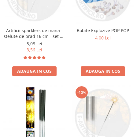
Artificii sparklers de mana -
Bobite Explozive POP POP
stelute de brad 16 cm - set 10
4,00 Lei
buc
5,08 Lei
3,56 Lei
ADAUGA IN COS
ADAUGA IN COS
-10%