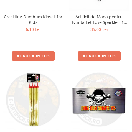
Crackling Dumbum Klasek for
Artificii de Mana pentru
Kids
Nunta Let Love Sparkle - 10
bucati
6,10 Lei
35,00 Lei
ADAUGA IN COS
ADAUGA IN COS