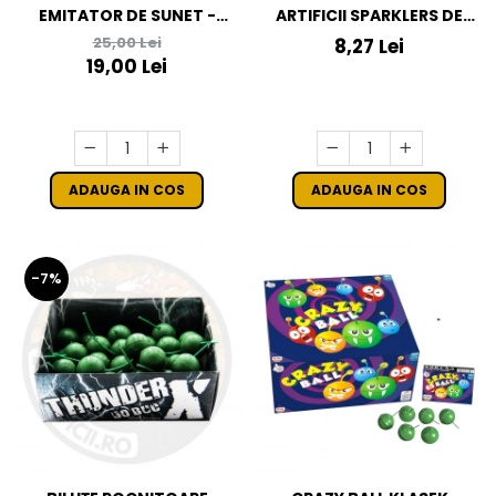
EMITATOR DE SUNET -
ARTIFICII SPARKLERS DE
SCREAM M
MANA INIMA - STELUTE DE
25,00 Lei
8,27 Lei
BRAD 24*8 CM - SET 5 BUC
19,00 Lei
ADAUGA IN COS
ADAUGA IN COS
-7%