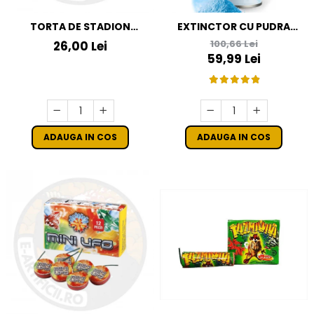
TORTA DE STADION
EXTINCTOR CU PUDRA
CULOAREA ALBASTRA
COLORATA ALBASTRA
100,66 Lei
26,00 Lei
GENDER REVEAL
59,99 Lei
ADAUGA IN COS
ADAUGA IN COS