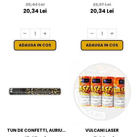
STADION CU FITIL
EYE
25,42 Lei
22,37 Lei
20,34 Lei
20,34 Lei
ADAUGA IN COS
ADAUGA IN COS
TUN DE CONFETTI, AURIU,
VULCANI LASER
40CM