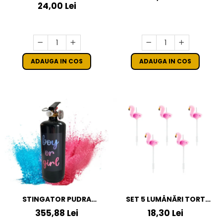
24,00 Lei
ADAUGA IN COS
ADAUGA IN COS
STINGATOR PUDRA
SET 5 LUMÂNĂRI TORT
COLORATA ALBASTRA
FLAMINGO, 3CM
355,88 Lei
18,30 Lei
GENDER REVEAL 1L