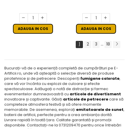
ADAUGA IN COS
ADAUGA IN COS
...
1
2
3
18
Bucurați-vă de o experiență completă de cumpărături pe E-
Artificii.ro, unde vă așteaptă o selecție diversă de produse
pirotehnice și de petrecere. Descoperiți
fumigene colorate
,
care vă vor încânta cu explozii de culoare și efecte
spectaculoase. Adăugați o notă de distracție și farmec
evenimentelor dumneavoastră cu
articole de divertisment
inovatoare și captivante. Găsiți
articole de petrecere
care să
completeze atmosfera festivă și să ofere momente
memorabile. De asemenea, explorați
emitatoarele de sunet
,
baterii de artificii, perfecte pentru a crea ambianța dorită.
Livrare rapidă în toată țara. Calitate garantată și promoții
disponibile. Contactați-ne la 0731209470 pentru orice întrebări