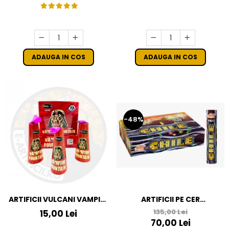
ADAUGA IN COS
ADAUGA IN COS
-48%
ARTIFICII VULCANI VAMPIRE
ARTIFICII PE CER
FOUNTAIN
MULTICOLORE - VULCAN
135,00 Lei
15,00 Lei
SINGLE SHOT CHILE
70,00 Lei