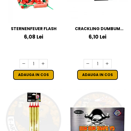
STERNENFEUER FLASH
CRACKLING DUMBUM
KLASEK FOR KIDS
6,08 Lei
6,10 Lei
ADAUGA IN COS
ADAUGA IN COS