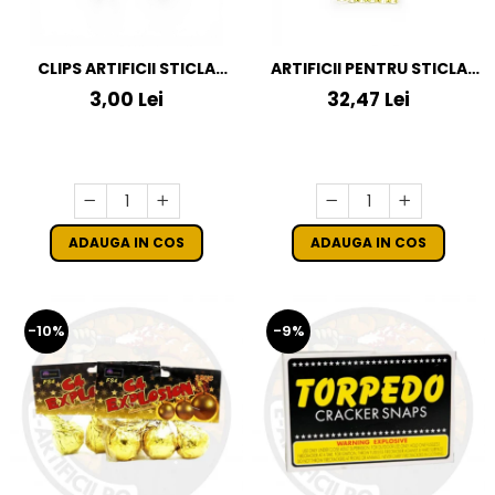
CLIPS ARTIFICII STICLA
ARTIFICII PENTRU STICLA
SAMPANIE
SAMPANIE SET 8 BUC(6
3,00 Lei
32,47 Lei
ARTIFICII+2CLEME)
ADAUGA IN COS
ADAUGA IN COS
-10%
-9%