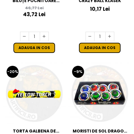
BILUȚE POCNITOARE
CRAZY BALL KLASEK
THUNDER X
46,77 Lei
10,17 Lei
43,72 Lei
ADAUGA IN COS
ADAUGA IN COS
-20%
-9%
TORTA GALBENA DE
MORISTI DE SOL DRAGON