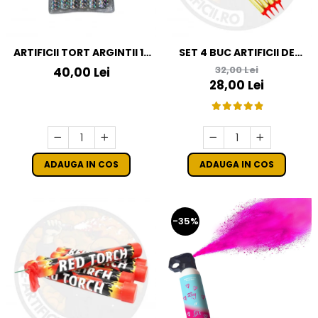
ARTIFICII TORT ARGINTII 12
SET 4 BUC ARTIFICII DE
CM / 12 BUC
TORT 30 CM - 120 SECUNDE
32,00 Lei
40,00 Lei
28,00 Lei
ADAUGA IN COS
ADAUGA IN COS
-35%