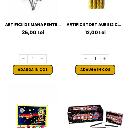
ARTIFICII DE MANA PENTRU
ARTIFICII TORT AURII 12 CM /
NUNTA LET LOVE SPARKLE -
4 BUC
35,00 Lei
12,00 Lei
10 BUCATI
ADAUGA IN COS
ADAUGA IN COS