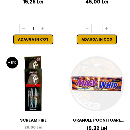
15,25 Lei
45,00 Lei
ADAUGA IN COS
ADAUGA IN COS
-8%
SCREAM FIRE
GRANULE POCNITOARE
MAGIC WHIP 25 CM
26,00 Lei
19,32 Lei