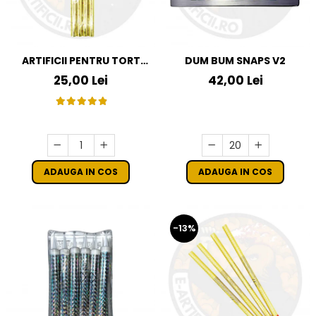
ARTIFICII PENTRU TORT
DUM BUM SNAPS V2
AURII 25 CM SET 4 BUC
25,00 Lei
42,00 Lei
ADAUGA IN COS
ADAUGA IN COS
-13%