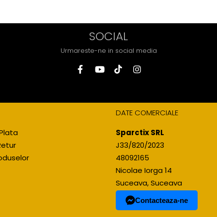
SOCIAL
Urmareste-ne in social media
DATE COMERCIALE
Plata
Sparctix SRL
Retur
J33/820/2023
oduselor
48092165
Nicolae Iorga 14
Suceava, Suceava
Contacteaza-ne