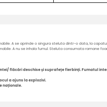
mabile. A se aprinde o singura steluta dintr-o data, la capatul
amabile. A nu se inhala fumul. Steluta consumata ramane foar
ei/ flăcări deschise și suprafețe fierbinți. Fumatul inter
cul a ajuns la explozivi.
e naționale.