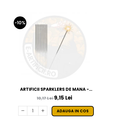
-10%
ARTIFICII SPARKLERS DE MANA -
STELUTE DE BRAD 28 CM - SET 10 BUC
9,15 Lei
10,17 Lei
ADAUGA IN COS