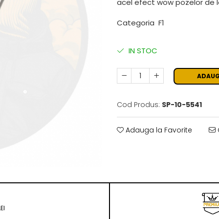
acel efect wow pozelor de 
Categoria F1
IN STOC
ADAUG
Cod Produs:
SP-10-5541
Adauga la Favorite
EI