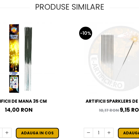
PRODUSE SIMILARE
-10%
IFICII DE MANA 35 CM
ARTIFICII SPARKLERS D
STELUTE DE BRAD 28 CM - 
14,00 RON
9,15 R
10,17 RON
ADAUGA IN COS
ADAUGA