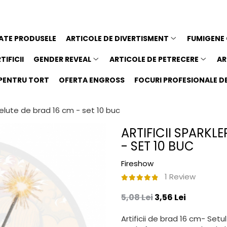
ATE PRODUSELE
ARTICOLE DE DIVERTISMENT
FUMIGENE
TIFICII
GENDER REVEAL
ARTICOLE DE PETRECERE
AR
I PENTRU TORT
OFERTA ENGROSS
FOCURI PROFESIONALE DE 
telute de brad 16 cm - set 10 buc
ARTIFICII SPARKL
- SET 10 BUC
Fireshow
1 Review
5,08 Lei
3,56 Lei
Artificii de brad 16 cm- Set