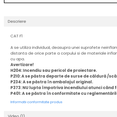
Descriere
CAT F1
A se utiliza individual, deasupra unei suprafete neinfla
distanta de orice parte a corpului si de materiale infl
cu apa.
Avertizare!
H204: Incendiu sau pericol de proiectare.
P210: A se păstra departe de surse de căldură /scânt
P234: A se păstra în ambalajul original.
P373: NU lupta împotriva incendiului atunci când fo
P401: A se păstra în conformitate cu reglementăril
Informatii conformitate produs
Video
(1)