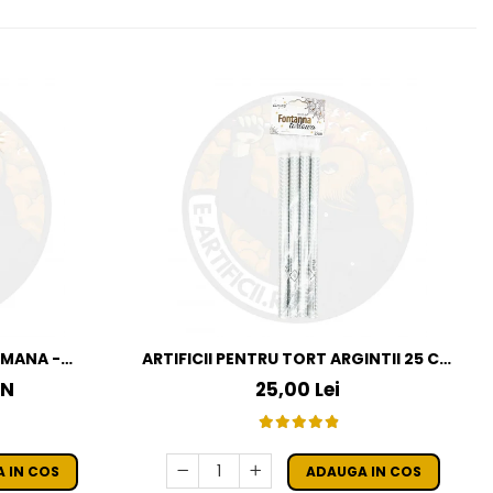
E MANA -
ARTIFICII PENTRU TORT ARGINTII 25 CM
SET 10 BUC
SET 4 BUC
ON
25,00 Lei
 IN COS
ADAUGA IN COS