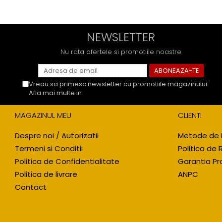
NEWSLETTER
Nu rata ofertele si promotiile noastre
Vreau sa primesc newsletter cu promotiile magazinului.
Afla mai multe in
Politica de Confidentialitate
MAGAZINUL MEU
CLIENTI
Despre noi / Autorizatii
Metode de 
Termeni si Conditii
Politica de 
Politica de Confidentialitate
Garantia Pr
Politica de livrare
ANPC
Contact