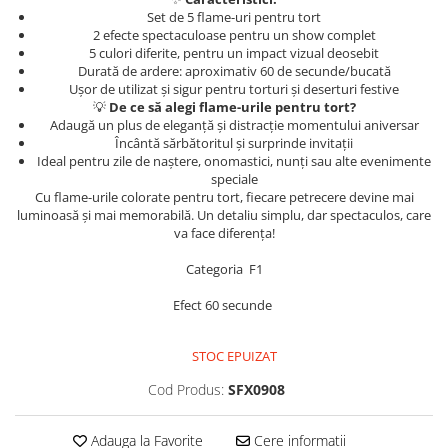
Set de 5 flame-uri pentru tort
2 efecte spectaculoase pentru un show complet
5 culori diferite, pentru un impact vizual deosebit
Durată de ardere: aproximativ 60 de secunde/bucată
Ușor de utilizat și sigur pentru torturi și deserturi festive
💡
De ce să alegi flame-urile pentru tort?
Adaugă un plus de eleganță și distracție momentului aniversar
Încântă sărbătoritul și surprinde invitații
Ideal pentru zile de naștere, onomastici, nunți sau alte evenimente
speciale
Cu flame-urile colorate pentru tort, fiecare petrecere devine mai
luminoasă și mai memorabilă. Un detaliu simplu, dar spectaculos, care
va face diferența!
Categoria F1
Efect 60 secunde
STOC EPUIZAT
Cod Produs:
SFX0908
Adauga la Favorite
Cere informatii