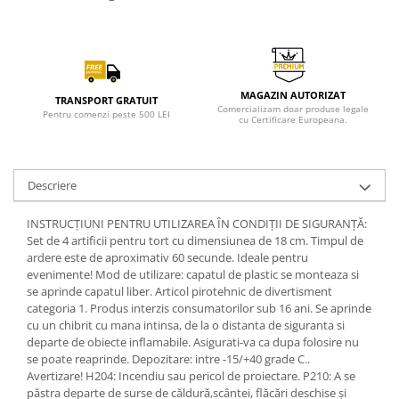
MAGAZIN AUTORIZAT
TRANSPORT GRATUIT
Comercializam doar produse legale
Pentru comenzi peste 500 LEI
cu Certificare Europeana.
Descriere
INSTRUCȚIUNI PENTRU UTILIZAREA ÎN CONDIȚII DE SIGURANȚĂ:
Set de 4 artificii pentru tort cu dimensiunea de 18 cm. Timpul de
ardere este de aproximativ 60 secunde. Ideale pentru
evenimente! Mod de utilizare: capatul de plastic se monteaza si
se aprinde capatul liber. Articol pirotehnic de divertisment
categoria 1. Produs interzis consumatorilor sub 16 ani. Se aprinde
cu un chibrit cu mana intinsa, de la o distanta de siguranta si
departe de obiecte inflamabile. Asigurati-va ca dupa folosire nu
se poate reaprinde. Depozitare: intre -15/+40 grade C..
Avertizare! H204: Incendiu sau pericol de proiectare. P210: A se
păstra departe de surse de căldură,scântei, flăcări deschise și