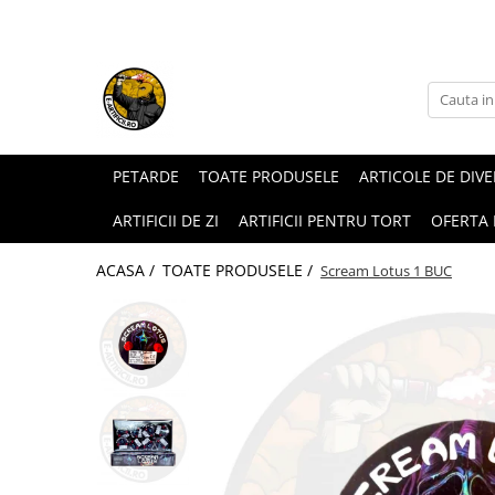
ARTICOLE DE DIVERTISMENT
FUMIGENE COLORATE
GENDER REVEAL
ARTICOLE DE PETRECERE
PETARDE
TOATE PRODUSELE
ARTICOLE DE DIV
ARTIFICII DE ZI
ARTIFICII PENTRU TORT
OFERTA
ACASA /
TOATE PRODUSELE /
Scream Lotus 1 BUC
Torte de stadion
Fumigene colorate gender reveal
Artificii de tort
Artificii gender reveal
Artificii sparklers
Baloane gender reveal
Artificii Tort Engros
Confetti / Pudra colorata gender
BALOANE