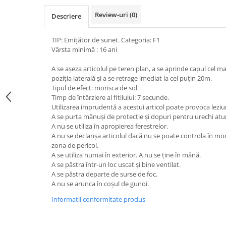
Review-uri
(0)
Descriere
TIP: Emițător de sunet. Categoria: F1
Vârsta minimă : 16 ani
A se așeza articolul pe teren plan, a se aprinde capul cel mai 
poziția laterală și a se retrage imediat la cel puțin 20m.
Tipul de efect: morisca de sol
Timp de întârziere al fitilului: 7 secunde.
Utilizarea imprudentă a acestui articol poate provoca leziu
A se purta mănuși de protecție și dopuri pentru urechi atunc
A nu se utiliza în apropierea ferestrelor.
A nu se declanșa articolul dacă nu se poate controla în mo
zona de pericol.
A se utiliza numai în exterior. A nu se ține în mână.
A se păstra într-un loc uscat și bine ventilat.
A se păstra departe de surse de foc.
A nu se arunca în coșul de gunoi.
Informatii conformitate produs