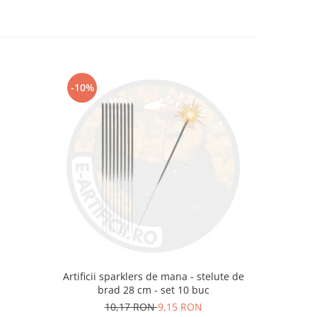
-10%
m
Artificii sparklers de mana - stelute de
Artificii 
brad 28 cm - set 10 buc
10,17 RON
9,15 RON