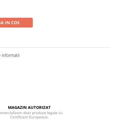
A IN COS
informatii
MAGAZIN AUTORIZAT
omercializam doar produse legale cu
Certificare Europeana.