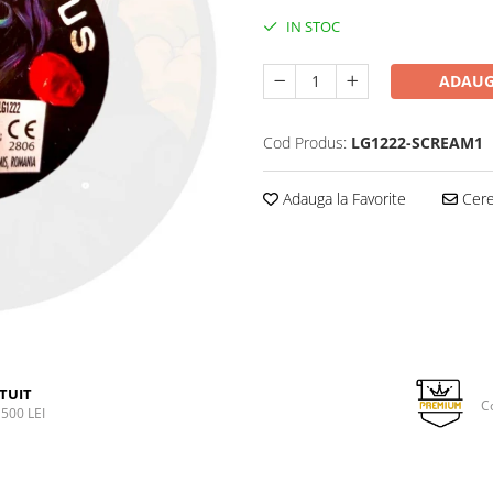
IN STOC
ADAUG
Cod Produs:
LG1222-SCREAM1
Adauga la Favorite
Cere 
TUIT
C
500 LEI