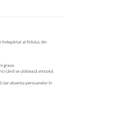
îndepărtat al fitilului, din
ni grave.
i când se utilizează articolul.
d clar absența persoanelor în