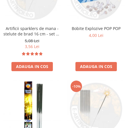
Artificii sparklers de mana -
Bobite Explozive POP POP
stelute de brad 16 cm - set 10
4,00 Lei
buc
5,08 Lei
3,56 Lei
ADAUGA IN COS
ADAUGA IN COS
-10%