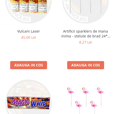
Vulcani Laser
Artificii sparklers de mana
inima - stelute de brad 24*8
45,00 Lei
cm - set 5 buc
8,27 Lei
ADAUGA IN COS
ADAUGA IN COS