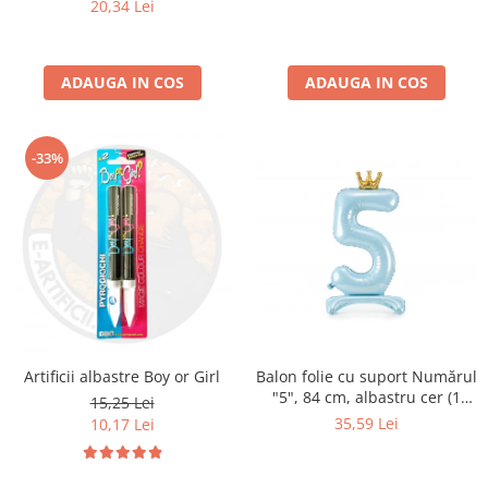
20,34 Lei
ADAUGA IN COS
ADAUGA IN COS
-33%
Balon folie cu suport Numărul
Artificii albastre Boy or Girl
"5", 84 cm, albastru cer (1
15,25 Lei
pachet / 1 buc.)
35,59 Lei
10,17 Lei