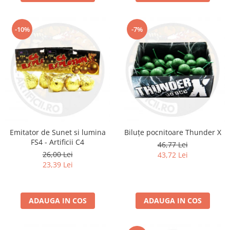
-10%
-7%
Emitator de Sunet si lumina
Biluțe pocnitoare Thunder X
FS4 - Artificii C4
46,77 Lei
26,00 Lei
43,72 Lei
23,39 Lei
ADAUGA IN COS
ADAUGA IN COS