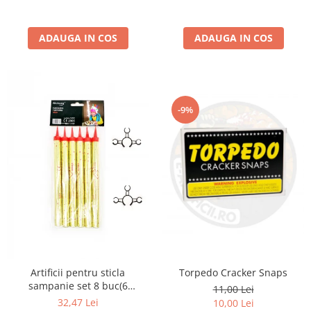
ADAUGA IN COS
ADAUGA IN COS
-9%
Torpedo Cracker Snaps
Artificii pentru sticla
sampanie set 8 buc(6
11,00 Lei
artificii+2cleme)
32,47 Lei
10,00 Lei