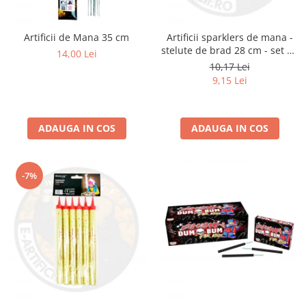
Artificii de Mana 35 cm
Artificii sparklers de mana -
stelute de brad 28 cm - set 10
14,00 Lei
buc
10,17 Lei
9,15 Lei
ADAUGA IN COS
ADAUGA IN COS
-7%