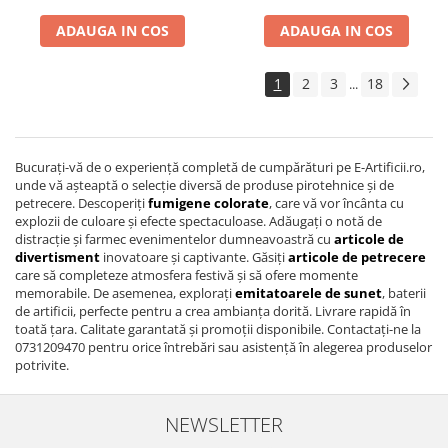
ADAUGA IN COS
ADAUGA IN COS
1
2
3
18
...
Bucurați-vă de o experiență completă de cumpărături pe E-Artificii.ro,
unde vă așteaptă o selecție diversă de produse pirotehnice și de
petrecere. Descoperiți
fumigene colorate
, care vă vor încânta cu
explozii de culoare și efecte spectaculoase. Adăugați o notă de
distracție și farmec evenimentelor dumneavoastră cu
articole de
divertisment
inovatoare și captivante. Găsiți
articole de petrecere
care să completeze atmosfera festivă și să ofere momente
memorabile. De asemenea, explorați
emitatoarele de sunet
, baterii
de artificii, perfecte pentru a crea ambianța dorită. Livrare rapidă în
toată țara. Calitate garantată și promoții disponibile. Contactați-ne la
0731209470 pentru orice întrebări sau asistență în alegerea produselor
potrivite.
NEWSLETTER