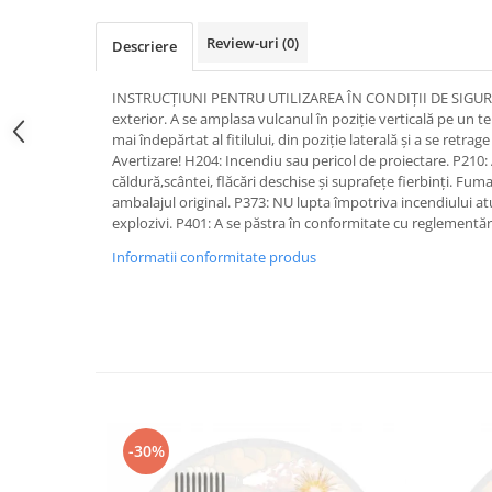
Review-uri
(0)
Descriere
INSTRUCȚIUNI PENTRU UTILIZAREA ÎN CONDIȚII DE SIGURAN
exterior. A se amplasa vulcanul în poziție verticală pe un t
mai îndepărtat al fitilului, din poziție laterală și a se retrage
Avertizare! H204: Incendiu sau pericol de proiectare. P210:
căldură,scântei, flăcări deschise și suprafețe fierbinți. Fuma
ambalajul original. P373: NU lupta împotriva incendiului atu
explozivi. P401: A se păstra în conformitate cu reglementăr
Informatii conformitate produs
-30%