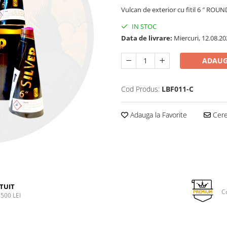
Vulcan de exterior cu fitil 6 ″ 
IN STOC
Data de livrare:
Miercuri, 12.08.20
ADAUG
Cod Produs:
LBF011-C
Adauga la Favorite
Cere 
TUIT
C
500 LEI