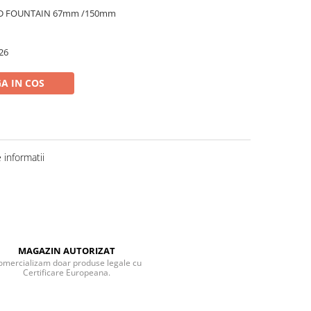
ROUND FOUNTAIN 67mm /150mm
26
A IN COS
informatii
MAGAZIN AUTORIZAT
omercializam doar produse legale cu
Certificare Europeana.