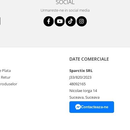
SOCIAL
Urmareste-ne in social media
DATE COMERCIALE
 Plata
Sparctix SRL
e Retur
J33/820/2023
Produselor
48092165
Nicolae Iorga 14
Suceava, Suceava
Contacteaza-ne