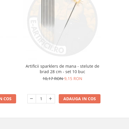
-7%
m
Artificii sparklers de mana - stelute de
Artificii p
brad 28 cm - set 10 buc
2
10,17 RON
9,15 RON
N COS
ADAUGA IN COS