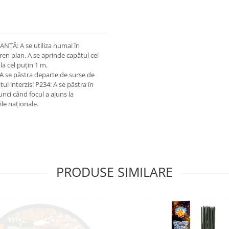
ȚĂ: A se utiliza numai în
eren plan. A se aprinde capătul cel
 la cel puțin 1 m.
 A se păstra departe de surse de
tul interzis! P234: A se păstra în
nci când focul a ajuns la
ile naționale.
PRODUSE SIMILARE