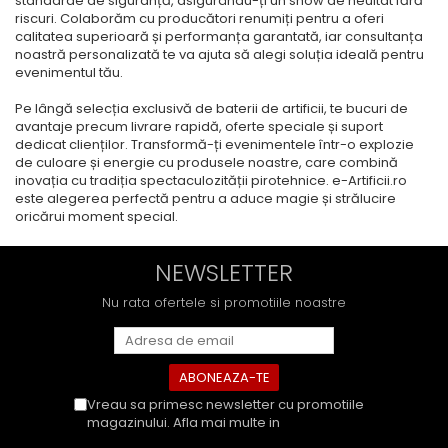
standarde de siguranță, asigurându-ți un show de neuitat fără
riscuri. Colaborăm cu producători renumiți pentru a oferi
calitatea superioară și performanța garantată, iar consultanța
noastră personalizată te va ajuta să alegi soluția ideală pentru
evenimentul tău.
Pe lângă selecția exclusivă de baterii de artificii, te bucuri de
avantaje precum livrare rapidă, oferte speciale și suport
dedicat clienților. Transformă-ți evenimentele într-o explozie
de culoare și energie cu produsele noastre, care combină
inovația cu tradiția spectaculozității pirotehnice. e-Artificii.ro
este alegerea perfectă pentru a aduce magie și strălucire
oricărui moment special.
NEWSLETTER
Nu rata ofertele si promotiile noastre
Vreau sa primesc newsletter cu promotiile
magazinului. Afla mai multe in
Politica de
Confidentialitate