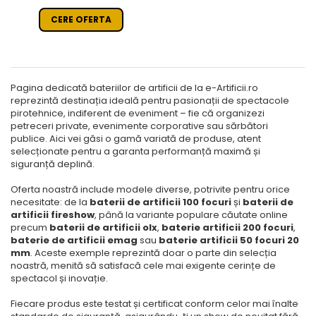
CERE OFERTA
Pagina dedicată bateriilor de artificii de la e-Artificii.ro
reprezintă destinația ideală pentru pasionații de spectacole
pirotehnice, indiferent de eveniment – fie că organizezi
petreceri private, evenimente corporative sau sărbători
publice. Aici vei găsi o gamă variată de produse, atent
selecționate pentru a garanta performanță maximă și
siguranță deplină.
Oferta noastră include modele diverse, potrivite pentru orice
necesitate: de la
baterii de artificii 100 focuri
și
baterii de
artificii fireshow
, până la variante populare căutate online
precum
baterii de artificii olx
,
baterie artificii 200 focuri
,
baterie de artificii emag
sau
baterie artificii 50 focuri 20
mm
. Aceste exemple reprezintă doar o parte din selecția
noastră, menită să satisfacă cele mai exigente cerințe de
spectacol și inovație.
Fiecare produs este testat și certificat conform celor mai înalte