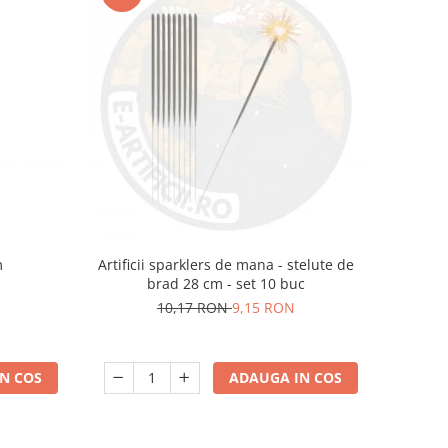
m
Artificii sparklers de mana - stelute de
brad 28 cm - set 10 buc
10,17 RON
9,15 RON
N COS
ADAUGA IN COS