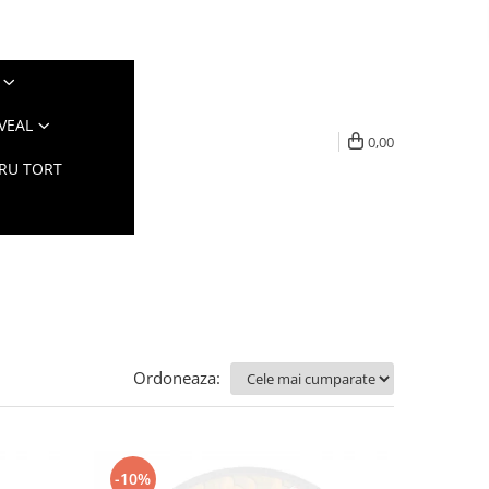
VEAL
0,00
TRU TORT
Ordoneaza:
-10%