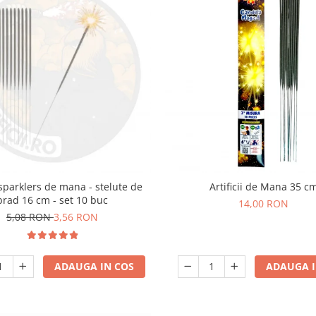
i sparklers de mana - stelute de
Artificii de Mana 35 c
brad 16 cm - set 10 buc
14,00 RON
5,08 RON
3,56 RON
ADAUGA IN COS
ADAUGA I