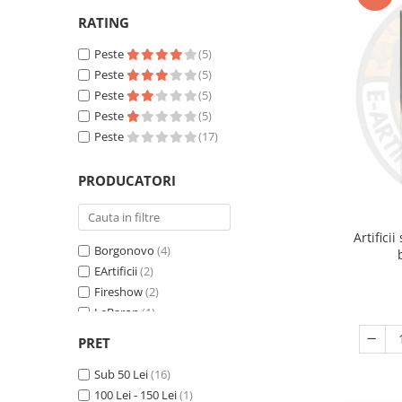
reveal
RATING
Artificii de brad
Confetti
Extinctoare gender reveal
Artificii pentru Tort Engros
Lumanari
Peste
(5)
Peste
(5)
Artificii sparklers
Pinata
Peste
(5)
Bete bengale
Seturi complete Petreceri
Peste
(5)
Bile pocnitoare
Peste
(17)
Moristi de sol
PRODUCATORI
Stroboscoape
Vulcani
Artifici
Borgonovo
(4)
EArtificii
(2)
Fireshow
(2)
LeBaron
(1)
Pyrogiohchi
(4)
PRET
Triplex
(4)
Sub 50 Lei
(16)
100 Lei - 150 Lei
(1)