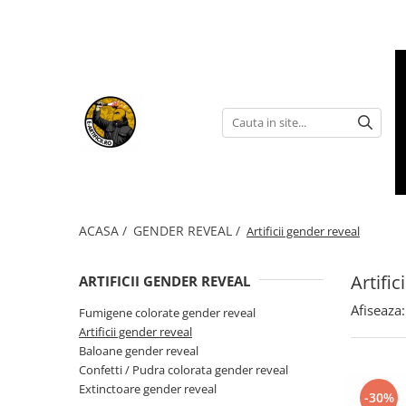
ARTICOLE DE DIVERTISMENT
FUMIGENE COLORATE
GENDER REVEAL
ARTICOLE DE PETRECERE
ACASA /
GENDER REVEAL /
Artificii gender reveal
Artific
ARTIFICII GENDER REVEAL
Afiseaza:
Fumigene colorate gender reveal
Torte de stadion
Fumigene colorate gender reveal
Artificii de tort
Artificii gender reveal
Artificii gender reveal
Artificii sparklers
Baloane gender reveal
Confetti / Pudra colorata gender reveal
Baloane gender reveal
Artificii Tort Engros
Extinctoare gender reveal
-30%
Confetti / Pudra colorata gender
BALOANE