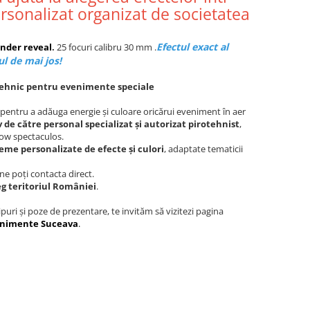
personalizat organizat de societatea
Efectul exact al
ender reveal
.
25 focuri calibru 30 mm .
ul de mai jos!
rotehnic pentru evenimente speciale
tă pentru a adăuga energie și culoare oricărui eveniment în aer
v de către personal specializat și autorizat pirotehnist
,
how spectaculos.
eme personalizate de efecte și culori
, adaptate tematicii
 ne poți contacta direct.
eg teritoriul României
.
puri și poze de prezentare, te invităm să vizitezi pagina
venimente Suceava
.