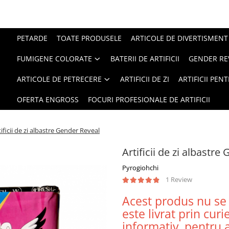
PETARDE
TOATE PRODUSELE
ARTICOLE DE DIVERTISMENT
FUMIGENE COLORATE
BATERII DE ARTIFICII
GENDER RE
ARTICOLE DE PETRECERE
ARTIFICII DE ZI
ARTIFICII PEN
OFERTA ENGROSS
FOCURI PROFESIONALE DE ARTIFICII
tificii de zi albastre Gender Reveal
Artificii de zi albastr
Pyrogiohchi
1 Review
Acest produs nu se 
este livrat prin cur
informativ, pentru a