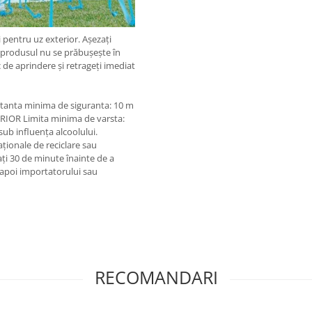
pentru uz exterior. Așezați
că produsul nu se prăbușește în
c de aprindere și retrageți imediat
istanta minima de siguranta: 10 m
RIOR Limita minima de varsta:
sub influența alcoolului.
aționale de reciclare sau
ți 30 de minute înainte de a
înapoi importatorului sau
RECOMANDARI