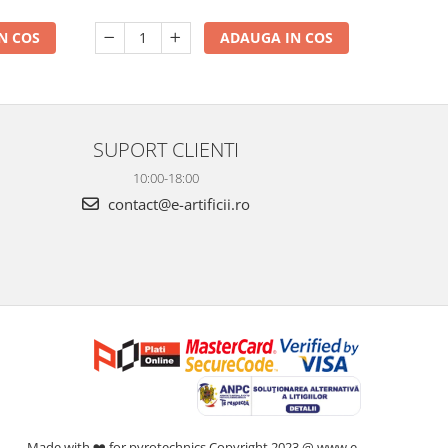
N COS
ADAUGA IN COS
SUPORT CLIENTI
10:00-18:00
contact@e-artificii.ro
Made with ❤️ for pyrotechnics Copyright 2023 @ www.e-