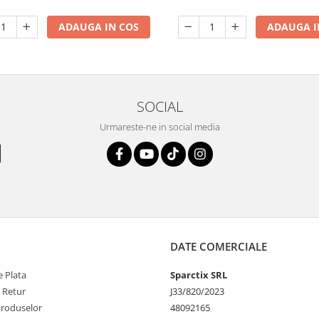
ADAUGA IN COS
ADAUGA I
SOCIAL
Urmareste-ne in social media
DATE COMERCIALE
 Plata
Sparctix SRL
e Retur
J33/820/2023
Produselor
48092165