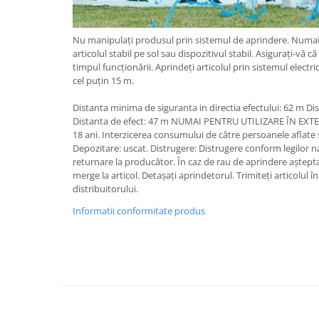
Nu manipulați produsul prin sistemul de aprindere. Numai 
articolul stabil pe sol sau dispozitivul stabil. Asigurați-vă 
timpul funcționării. Aprindeți articolul prin sistemul electri
cel puțin 15 m.
Distanta minima de siguranta in directia efectului: 62 m D
Distanta de efect: 47 m NUMAI PENTRU UTILIZARE ÎN EXTE
18 ani. Interzicerea consumului de către persoanele aflate 
Depozitare: uscat. Distrugere: Distrugere conform legilor n
returnare la producător. În caz de rau de aprindere aștepta
merge la articol. Detașați aprindetorul. Trimiteți articolul 
distribuitorului.
Informatii conformitate produs