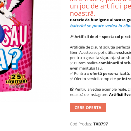
un joc de artificii 
noastră.
Baterie de fumigene albastre g
bateriei se poate vedea in clip
🎆
Artificii de zi – spectacol pi
Artificiile de zi sunt soluția perfec
liber. Acestea se pot utiliza
exclusi
pentru a garanta siguranța și un s
✅ Putem realiza
combinații și sch
evenimentului tău.
✅ Pentru o
ofertă personalizată
,
✅ Oferim servicii complete pe
într
📸 Pentru a vedea exemple reale, cli
noastră de Instagram:
Artificii E
CERE OFERTA
Cod Produs:
TXB797