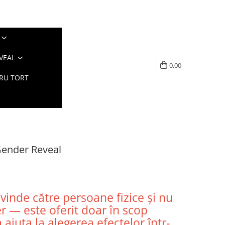
VEAL
0,00
TRU TORT
e Gender Reveal
vinde către persoane fizice și nu
ier — este oferit doar în scop
 ajuta la alegerea efectelor într-