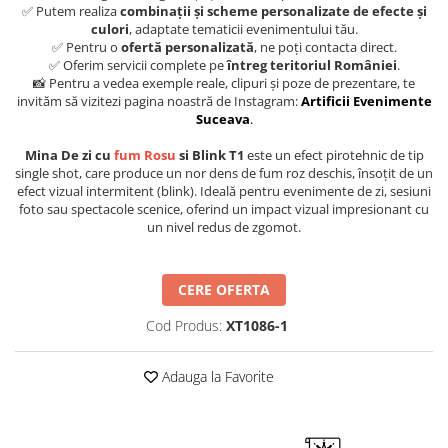
✅ Putem realiza
combinații și scheme personalizate de efecte și
culori
, adaptate tematicii evenimentului tău.
✅ Pentru o
ofertă personalizată
, ne poți contacta direct.
✅ Oferim servicii complete pe
întreg teritoriul României
.
📸 Pentru a vedea exemple reale, clipuri și poze de prezentare, te
invităm să vizitezi pagina noastră de Instagram:
Artificii Evenimente
Suceava
.
Mina De zi cu
fum Rosu
si Blink T1
este un efect pirotehnic de tip
single shot, care produce un nor dens de fum roz deschis, însoțit de un
efect vizual intermitent (blink). Ideală pentru evenimente de zi, sesiuni
foto sau spectacole scenice, oferind un impact vizual impresionant cu
un nivel redus de zgomot.
CERE OFERTA
Cod Produs:
XT1086-1
Adauga la Favorite