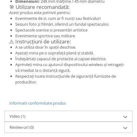
Dimensiuni:
248 mm înălțime / 45 mm diametru
🎯 Utilizare recomandată:
Acest produs este potrivit pentru:
Evenimente de zi, cum ar fi nunți sau festivaluri
Sesiuni foto și filmări, oferind un fundal spectaculos
Spectacole scenice și prezentări artistice
Evenimente sportive sau militare
⚠️ Instrucțiuni de utilizare:
A se utiliza doar în spații deschise.
Așezați mina pe o suprafață plană și stabilă.
Îndepărtați capacul de protecție al capsei electrice.
Aprindeți mina cu ajutorul dispozitivului wireless și retrageți-
vă imediat la o distanță sigură.
Respectați toate instrucțiunile de siguranță furnizate de
producător.
Informatii conformitate produs
Video
(1)
Review-uri
(0)