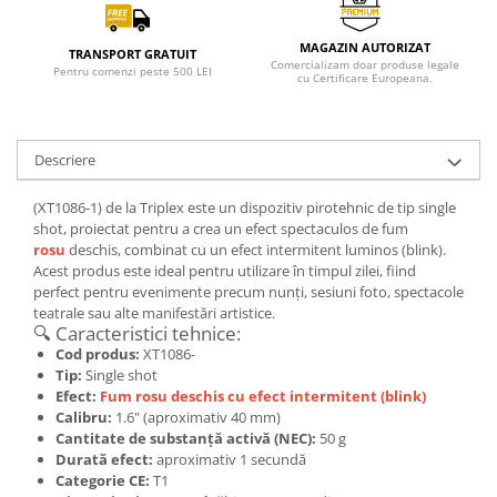
MAGAZIN AUTORIZAT
TRANSPORT GRATUIT
Comercializam doar produse legale
Pentru comenzi peste 500 LEI
cu Certificare Europeana.
Descriere
(XT1086-1) de la Triplex este un dispozitiv pirotehnic de tip single
shot, proiectat pentru a crea un efect spectaculos de fum
rosu
deschis, combinat cu un efect intermitent luminos (blink).
Acest produs este ideal pentru utilizare în timpul zilei, fiind
perfect pentru evenimente precum nunți, sesiuni foto, spectacole
teatrale sau alte manifestări artistice.
🔍 Caracteristici tehnice:
Cod produs:
XT1086-
Tip:
Single shot
Efect:
Fum rosu deschis cu efect intermitent (blink)
Calibru:
1.6" (aproximativ 40 mm)
Cantitate de substanță activă (NEC):
50 g
Durată efect:
aproximativ 1 secundă
Categorie CE:
T1