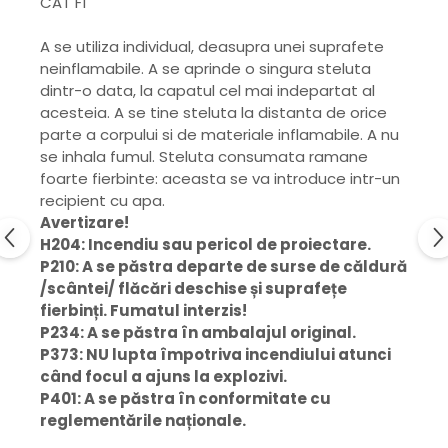
CAT F1
A se utiliza individual, deasupra unei suprafete
neinflamabile. A se aprinde o singura steluta
dintr-o data, la capatul cel mai indepartat al
acesteia. A se tine steluta la distanta de orice
parte a corpului si de materiale inflamabile. A nu
se inhala fumul. Steluta consumata ramane
foarte fierbinte: aceasta se va introduce intr-un
recipient cu apa.
Avertizare!
H204: Incendiu sau pericol de proiectare.
P210: A se păstra departe de surse de căldură
/scântei/ flăcări deschise și suprafețe
fierbinți. Fumatul interzis!
P234: A se păstra în ambalajul original.
P373: NU lupta împotriva incendiului atunci
când focul a ajuns la explozivi.
P401: A se păstra în conformitate cu
reglementările naționale.