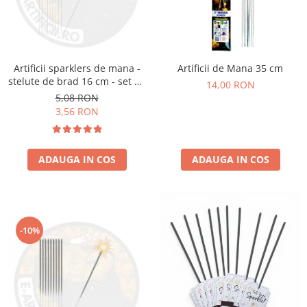
Artificii sparklers de mana -
Artificii de Mana 35 cm
stelute de brad 16 cm - set 10
14,00 RON
buc
5,08 RON
3,56 RON
ADAUGA IN COS
ADAUGA IN COS
-10%