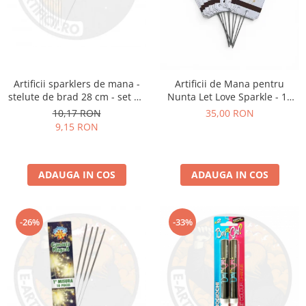
Artificii sparklers de mana -
Artificii de Mana pentru
stelute de brad 28 cm - set 10
Nunta Let Love Sparkle - 10
buc
bucati
10,17 RON
35,00 RON
9,15 RON
ADAUGA IN COS
ADAUGA IN COS
-26%
-33%