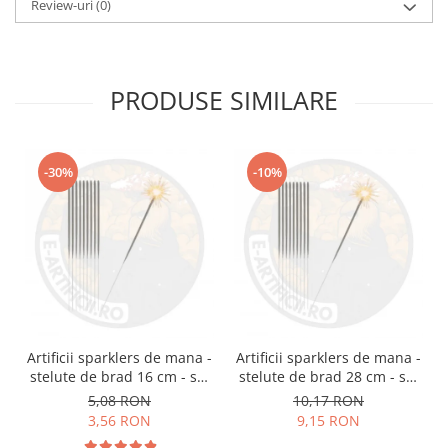
Review-uri
(0)
PRODUSE SIMILARE
-30%
-10%
Artificii sparklers de mana -
Artificii sparklers de mana -
stelute de brad 16 cm - set
stelute de brad 28 cm - set
10 buc
10 buc
5,08 RON
10,17 RON
3,56 RON
9,15 RON