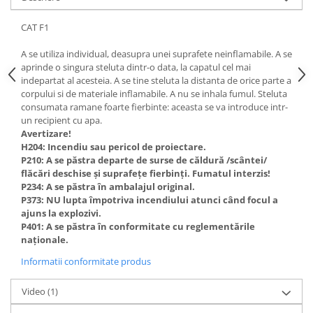
CAT F1
A se utiliza individual, deasupra unei suprafete neinflamabile. A se
aprinde o singura steluta dintr-o data, la capatul cel mai
indepartat al acesteia. A se tine steluta la distanta de orice parte a
corpului si de materiale inflamabile. A nu se inhala fumul. Steluta
consumata ramane foarte fierbinte: aceasta se va introduce intr-
un recipient cu apa.
Avertizare!
H204: Incendiu sau pericol de proiectare.
P210: A se păstra departe de surse de căldură /scântei/
flăcări deschise și suprafețe fierbinți. Fumatul interzis!
P234: A se păstra în ambalajul original.
P373: NU lupta împotriva incendiului atunci când focul a
ajuns la explozivi.
P401: A se păstra în conformitate cu reglementările
naționale.
Informatii conformitate produs
Video
(1)