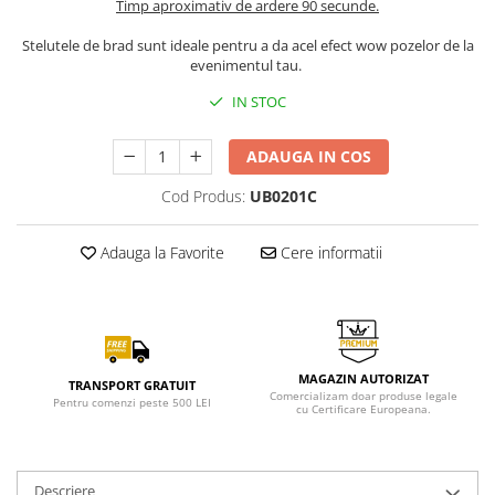
Timp aproximativ de ardere 90 secunde.
Stelutele de brad sunt ideale pentru a da acel efect wow pozelor de la
evenimentul tau.
IN STOC
ADAUGA IN COS
Cod Produs:
UB0201C
Adauga la Favorite
Cere informatii
MAGAZIN AUTORIZAT
TRANSPORT GRATUIT
Comercializam doar produse legale
Pentru comenzi peste 500 LEI
cu Certificare Europeana.
Descriere