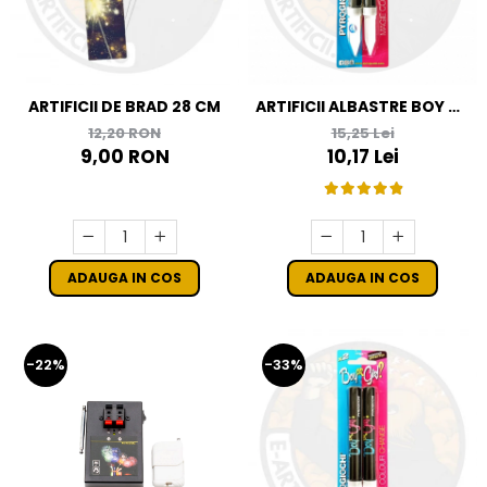
ARTIFICII DE BRAD 28 CM
ARTIFICII ALBASTRE BOY OR
GIRL
12,20 RON
15,25 Lei
9,00 RON
10,17 Lei
ADAUGA IN COS
ADAUGA IN COS
-22%
-33%