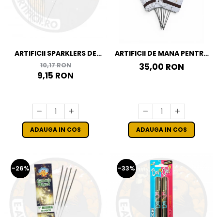
ARTIFICII SPARKLERS DE
ARTIFICII DE MANA PENTRU
MANA - STELUTE DE BRAD
NUNTA LET LOVE SPARKLE -
10,17 RON
35,00 RON
28 CM - SET 10 BUC
10 BUCATI
9,15 RON
ADAUGA IN COS
ADAUGA IN COS
-26%
-33%