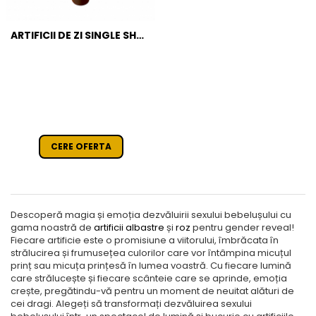
ARTIFICII DE ZI SINGLE SHOT
ROSII
CERE OFERTA
Descoperă magia și emoția dezvăluirii sexului bebelușului cu
gama noastră de
artificii albastre
și
roz
pentru gender reveal!
Fiecare artificie este o promisiune a viitorului, îmbrăcata în
strălucirea și frumusețea culorilor care vor întâmpina micuțul
prinț sau micuța prințesă în lumea voastră. Cu fiecare lumină
care strălucește și fiecare scânteie care se aprinde, emoția
crește, pregătindu-vă pentru un moment de neuitat alături de
cei dragi. Alegeți să transformați dezvăluirea sexului