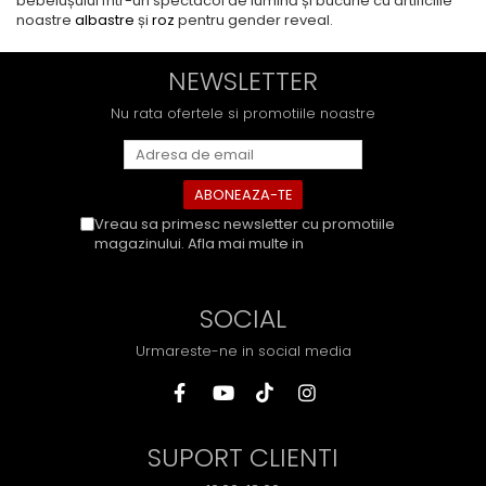
bebelușului într-un spectacol de lumină și bucurie cu artificiile
noastre
albastre
și
roz
pentru gender reveal.
NEWSLETTER
Nu rata ofertele si promotiile noastre
Vreau sa primesc newsletter cu promotiile
magazinului. Afla mai multe in
Politica de
Confidentialitate
SOCIAL
Urmareste-ne in social media
SUPORT CLIENTI