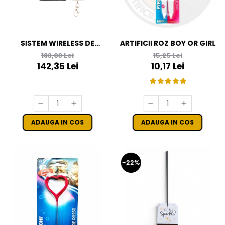
SISTEM WIRELESS DE
ARTIFICII ROZ BOY OR GIRL
INITIERE ARTIFICII CU DOUA
183,03 Lei
15,25 Lei
IESIRI
142,35 Lei
10,17 Lei
ADAUGA IN COS
ADAUGA IN COS
-22%