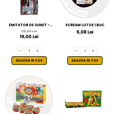
EMITATOR DE SUNET -
SCREAM LOTUS 1 BUC
SCREAM M
25,00 Lei
5,08 Lei
19,00 Lei
ADAUGA IN COS
ADAUGA IN COS