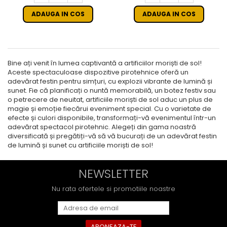
ADAUGA IN COS
ADAUGA IN COS
Bine ați venit în lumea captivantă a artificiilor moriști de sol!
Aceste spectaculoase dispozitive pirotehnice oferă un
adevărat festin pentru simțuri, cu explozii vibrante de lumină și
sunet. Fie că planificați o nuntă memorabilă, un botez festiv sau
o petrecere de neuitat, artificiile moriști de sol aduc un plus de
magie și emoție fiecărui eveniment special. Cu o varietate de
efecte și culori disponibile, transformați-vă evenimentul într-un
adevărat spectacol pirotehnic. Alegeți din gama noastră
diversificată și pregătiți-vă să vă bucurați de un adevărat festin
de lumină și sunet cu artificiile moriști de sol!
NEWSLETTER
Nu rata ofertele si promotiile noastre