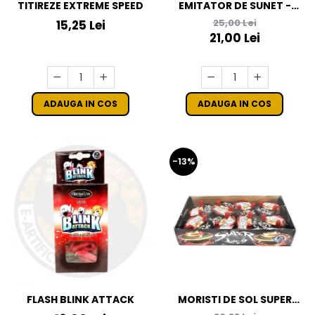
TITIREZE EXTREME SPEED
EMITATOR DE SUNET -
SCREAM L
25,00 Lei
15,25 Lei
21,00 Lei
ADAUGA IN COS
ADAUGA IN COS
-13%
MORISTI DE SOL SUPER
FLASH BLINK ATTACK
LOTUS