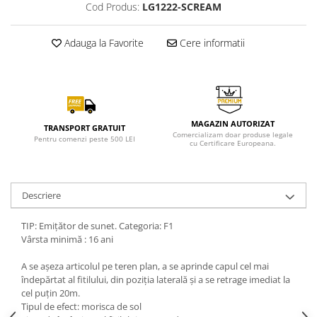
Cod Produs:
LG1222-SCREAM
Adauga la Favorite
Cere informatii
MAGAZIN AUTORIZAT
TRANSPORT GRATUIT
Comercializam doar produse legale
Pentru comenzi peste 500 LEI
cu Certificare Europeana.
Descriere
TIP: Emițător de sunet. Categoria: F1
Vârsta minimă : 16 ani
A se așeza articolul pe teren plan, a se aprinde capul cel mai
îndepărtat al fitilului, din poziția laterală și a se retrage imediat la
cel puțin 20m.
Tipul de efect: morisca de sol