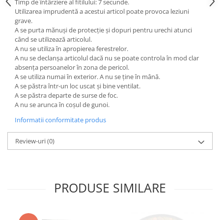
Timp de întârziere al fitilului: 7 secunde.
Utilizarea imprudentă a acestui articol poate provoca leziuni
grave.
A se purta mănuși de protecție și dopuri pentru urechi atunci
când se utilizează articolul.
A nu se utiliza în apropierea ferestrelor.
A nu se declanșa articolul dacă nu se poate controla în mod clar
absența persoanelor în zona de pericol.
A se utiliza numai în exterior. A nu se ține în mână.
A se păstra într-un loc uscat și bine ventilat.
A se păstra departe de surse de foc.
A nu se arunca în coșul de gunoi.
Informatii conformitate produs
Review-uri
(0)
PRODUSE SIMILARE