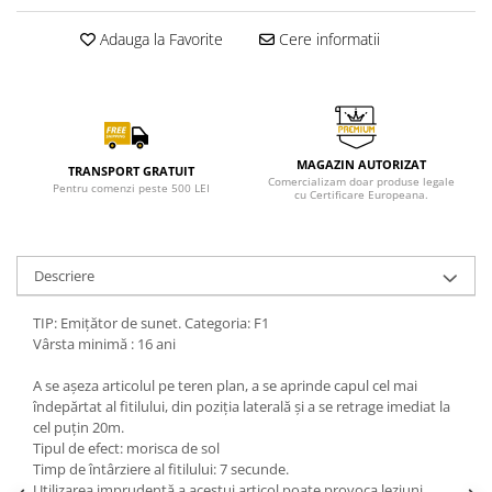
Adauga la Favorite
Cere informatii
MAGAZIN AUTORIZAT
TRANSPORT GRATUIT
Comercializam doar produse legale
Pentru comenzi peste 500 LEI
cu Certificare Europeana.
Descriere
TIP: Emițător de sunet. Categoria: F1
Vârsta minimă : 16 ani
A se așeza articolul pe teren plan, a se aprinde capul cel mai
îndepărtat al fitilului, din poziția laterală și a se retrage imediat la
cel puțin 20m.
Tipul de efect: morisca de sol
Timp de întârziere al fitilului: 7 secunde.
Utilizarea imprudentă a acestui articol poate provoca leziuni