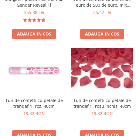
euro de 500 de euro, mix,
Gender Reveal 1l
60cm
25,42 Lei
355,88 Lei
ADAUGA IN COS
ADAUGA IN COS
Tun de confetti cu petale de
Tun de confetti cu petale de
trandafiri, roz, 40cm
trandafiri, roșu închis, 40cm
19,32 RON
19,32 RON
ADAUGA IN COS
ADAUGA IN COS