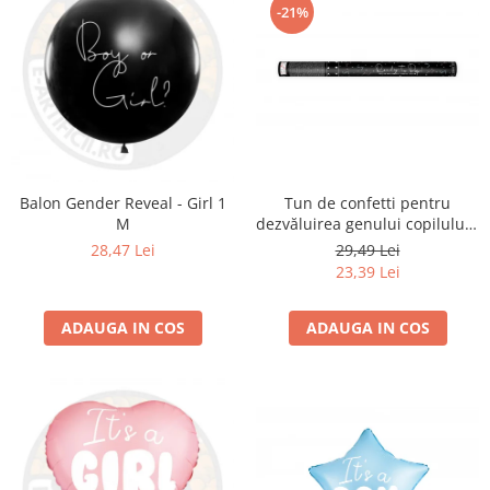
-21%
Tun de confetti pentru
Balon Gender Reveal - Girl 1
dezvăluirea genului copilului -
M
Ready to Pop, albastru, 60cm
29,49 Lei
28,47 Lei
23,39 Lei
ADAUGA IN COS
ADAUGA IN COS