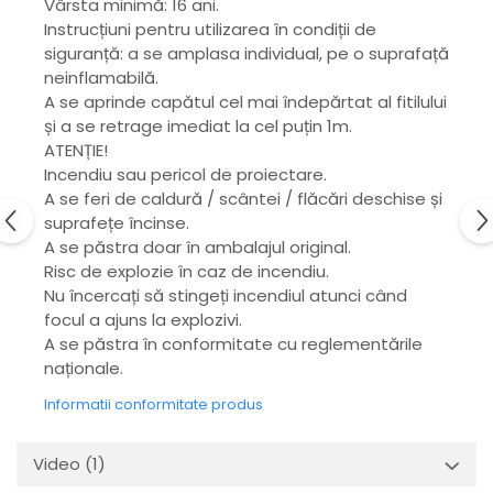
Vârsta minimă: 16 ani.
Instrucțiuni pentru utilizarea în condiții de
siguranță: a se amplasa individual, pe o suprafață
neinflamabilă.
A se aprinde capătul cel mai îndepărtat al fitilului
și a se retrage imediat la cel puțin 1m.
ATENȚIE!
Incendiu sau pericol de proiectare.
A se feri de caldură / scântei / flăcări deschise și
suprafețe încinse.
A se păstra doar în ambalajul original.
Risc de explozie în caz de incendiu.
Nu încercați să stingeți incendiul atunci când
focul a ajuns la explozivi.
A se păstra în conformitate cu reglementările
naționale.
Informatii conformitate produs
Video
(1)