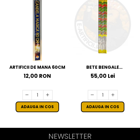
ARTIFICII DE MANA 60CM
BETE BENGALE
CRACKLING VERZI
12,00 RON
55,00 Lei
ADAUGA IN COS
ADAUGA IN COS
NEWSLETTER