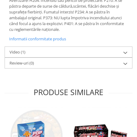
Avertizare! H204: Incendiu sau pericol de proiectare. P210: A se
păstra departe de surse de căldură,scântei, flăcări deschise și
suprafețe fierbinți. Fumatul interzis! P234: A se păstra în
ambalajul original. P373: NU lupta împotriva incendiului atunci
când focul a ajuns la explozivi. P401: A se păstra în conformitate
cu reglementările naționale.
Informatii conformitate produs
Video
(1)
Review-uri
(0)
PRODUSE SIMILARE