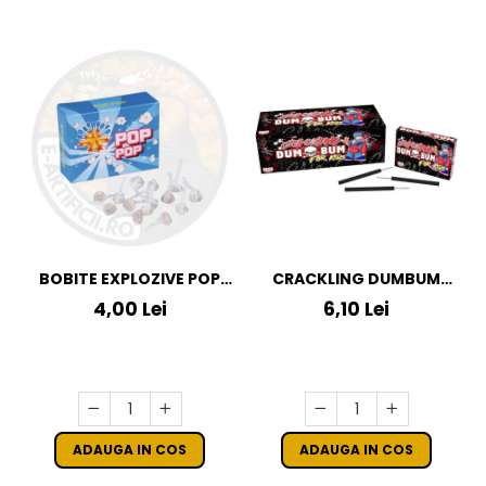
BOBITE EXPLOZIVE POP
CRACKLING DUMBUM
POP
KLASEK FOR KIDS
4,00 Lei
6,10 Lei
ADAUGA IN COS
ADAUGA IN COS