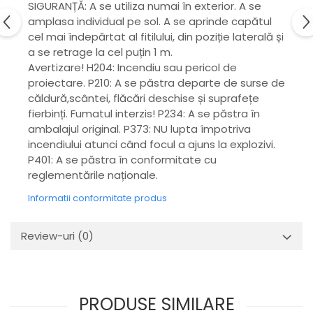
SIGURANȚĂ: A se utiliza numai în exterior. A se
amplasa individual pe sol. A se aprinde capătul
cel mai îndepărtat al fitilului, din poziție laterală și
a se retrage la cel puțin 1 m.
Avertizare! H204: Incendiu sau pericol de
proiectare. P210: A se păstra departe de surse de
căldură,scântei, flăcări deschise și suprafețe
fierbinți. Fumatul interzis! P234: A se păstra în
ambalajul original. P373: NU lupta împotriva
incendiului atunci când focul a ajuns la explozivi.
P401: A se păstra în conformitate cu
reglementările naționale.
Informatii conformitate produs
Review-uri
(0)
PRODUSE SIMILARE