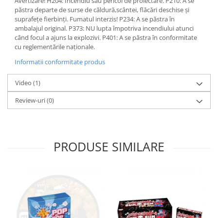
Avertizare! H204: Incendiu sau pericol de proiectare. P210: A se
păstra departe de surse de căldură,scântei, flăcări deschise și
suprafețe fierbinți. Fumatul interzis! P234: A se păstra în
ambalajul original. P373: NU lupta împotriva incendiului atunci
când focul a ajuns la explozivi. P401: A se păstra în conformitate
cu reglementările naționale.
Informatii conformitate produs
Video
(1)
Review-uri
(0)
PRODUSE SIMILARE