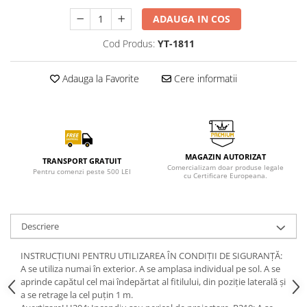
ADAUGA IN COS
Cod Produs:
YT-1811
Adauga la Favorite
Cere informatii
MAGAZIN AUTORIZAT
TRANSPORT GRATUIT
Comercializam doar produse legale
Pentru comenzi peste 500 LEI
cu Certificare Europeana.
Descriere
INSTRUCȚIUNI PENTRU UTILIZAREA ÎN CONDIȚII DE SIGURANȚĂ:
A se utiliza numai în exterior. A se amplasa individual pe sol. A se
aprinde capătul cel mai îndepărtat al fitilului, din poziție laterală și
a se retrage la cel puțin 1 m.