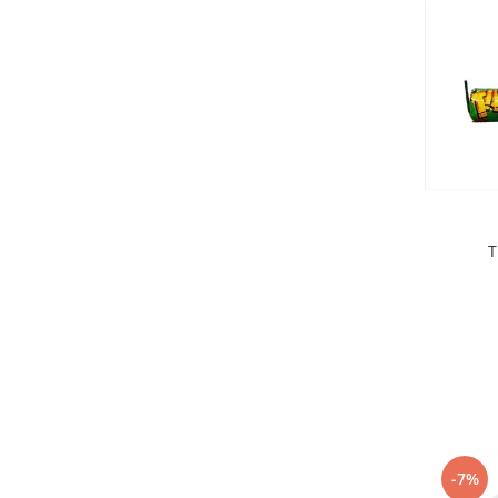
T
-7%