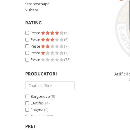
Stroboscoape
reveal
Artificii de brad
Confetti
Vulcani
Extinctoare gender reveal
Artificii pentru Tort Engros
Lumanari
RATING
Artificii sparklers
Pinata
Peste
(6)
Bete bengale
Seturi complete Petreceri
Peste
(6)
Bile pocnitoare
Peste
(7)
Peste
(7)
Moristi de sol
Peste
(78)
Stroboscoape
Vulcani
PRODUCATORI
Artifici
Borgonovo
(9)
EArtificii
(4)
Enigma
(2)
Fireshow
(32)
Klasek
(4)
PRET
le baron
(10)