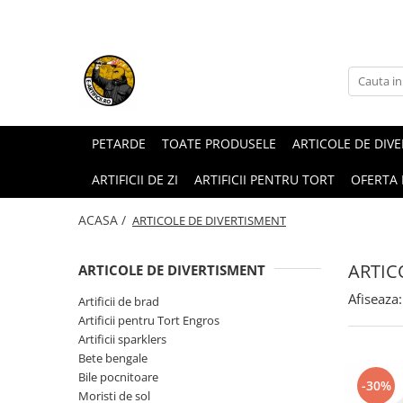
ARTICOLE DE DIVERTISMENT
FUMIGENE COLORATE
GENDER REVEAL
ARTICOLE DE PETRECERE
PETARDE
TOATE PRODUSELE
ARTICOLE DE DIV
ARTIFICII DE ZI
ARTIFICII PENTRU TORT
OFERTA
ACASA /
ARTICOLE DE DIVERTISMENT
ARTIC
ARTICOLE DE DIVERTISMENT
Afiseaza:
Artificii de brad
Torte de stadion
Fumigene colorate gender reveal
Artificii de tort
Artificii pentru Tort Engros
Artificii sparklers
Artificii gender reveal
Artificii sparklers
Bete bengale
Baloane gender reveal
Artificii Tort Engros
Bile pocnitoare
-30%
Moristi de sol
Confetti / Pudra colorata gender
BALOANE