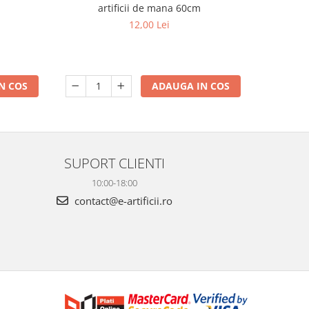
m
artificii de mana 60cm
S
12,00 Lei
N COS
ADAUGA IN COS
SUPORT CLIENTI
10:00-18:00
contact@e-artificii.ro