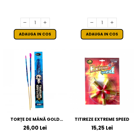
ADAUGA IN COS
ADAUGA IN COS
TORȚE DE MÂNĂ GOLD
TITIREZE EXTREME SPEED
FLOWER WATERFALL
26,00 Lei
15,25 Lei