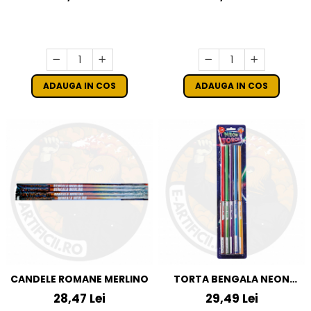
ADAUGA IN COS
ADAUGA IN COS
CANDELE ROMANE MERLINO
TORTA BENGALA NEON
TORCH
28,47 Lei
29,49 Lei