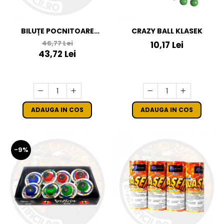
BILUȚE POCNITOARE
CRAZY BALL KLASEK
THUNDER X
46,77 Lei
10,17 Lei
43,72 Lei
ADAUGA IN COS
ADAUGA IN COS
-9%