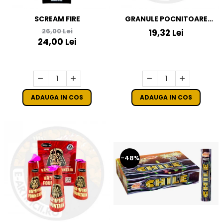
SCREAM FIRE
GRANULE POCNITOARE
MAGIC WHIP 25 CM
26,00 Lei
19,32 Lei
24,00 Lei
ADAUGA IN COS
ADAUGA IN COS
-48%