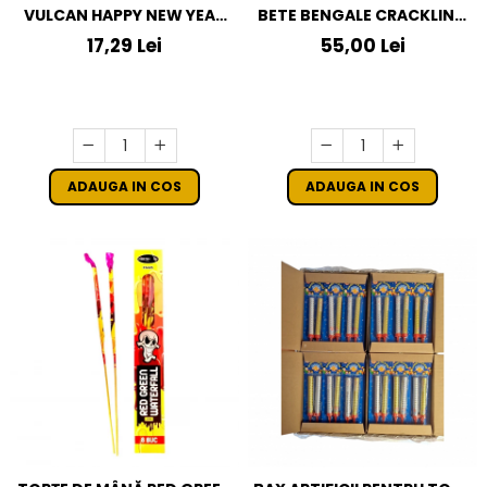
VULCAN HAPPY NEW YEAR
BETE BENGALE CRACKLING
5.5"
VERZI
17,29 Lei
55,00 Lei
ADAUGA IN COS
ADAUGA IN COS