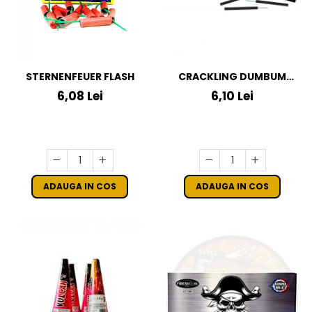
STERNENFEUER FLASH
CRACKLING DUMBUM
KLASEK FOR KIDS
6,08 Lei
6,10 Lei
ADAUGA IN COS
ADAUGA IN COS