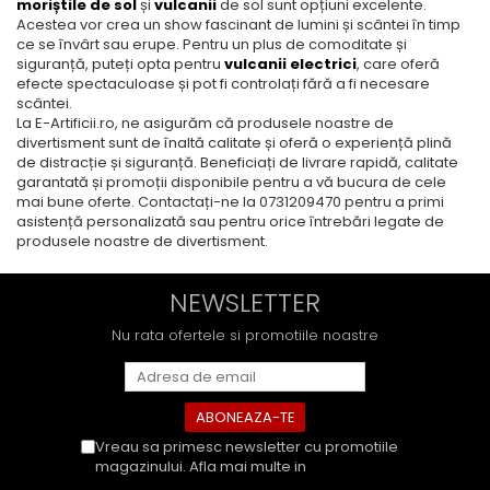
moriștile de sol
și
vulcanii
de sol sunt opțiuni excelente.
Acestea vor crea un show fascinant de lumini și scântei în timp
ce se învârt sau erupe. Pentru un plus de comoditate și
siguranță, puteți opta pentru
vulcanii electrici
, care oferă
efecte spectaculoase și pot fi controlați fără a fi necesare
scântei.
La E-Artificii.ro, ne asigurăm că produsele noastre de
divertisment sunt de înaltă calitate și oferă o experiență plină
de distracție și siguranță. Beneficiați de livrare rapidă, calitate
garantată și promoții disponibile pentru a vă bucura de cele
mai bune oferte. Contactați-ne la 0731209470 pentru a primi
asistență personalizată sau pentru orice întrebări legate de
produsele noastre de divertisment.
NEWSLETTER
Nu rata ofertele si promotiile noastre
Vreau sa primesc newsletter cu promotiile
magazinului. Afla mai multe in
Politica de
Confidentialitate