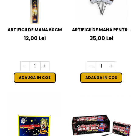
ARTIFICII DE MANA 60CM
ARTIFICII DE MANA PENTRU
NUNTA LET LOVE SPARKLE -
12,00 Lei
35,00 Lei
10 BUCATI
ADAUGA IN COS
ADAUGA IN COS