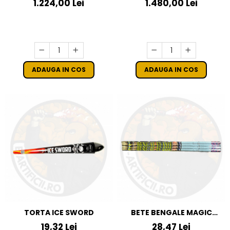
1.224,00 Lei
1.480,00 Lei
ADAUGA IN COS
ADAUGA IN COS
TORTA ICE SWORD
BETE BENGALE MAGIC
WAND
19,32 Lei
28,47 Lei