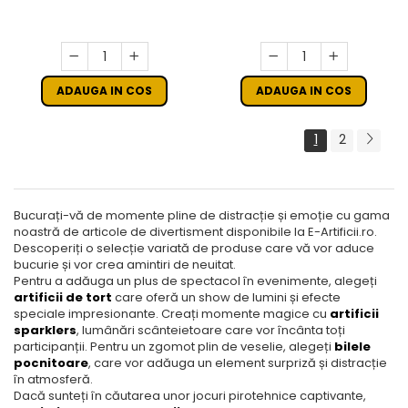
ADAUGA IN COS
ADAUGA IN COS
1
2
Bucurați-vă de momente pline de distracție și emoție cu gama
noastră de articole de divertisment disponibile la E-Artificii.ro.
Descoperiți o selecție variată de produse care vă vor aduce
bucurie și vor crea amintiri de neuitat.
Pentru a adăuga un plus de spectacol în evenimente, alegeți
artificii de tort
care oferă un show de lumini și efecte
speciale impresionante. Creați momente magice cu
artificii
sparklers
, lumânări scânteietoare care vor încânta toți
participanții. Pentru un zgomot plin de veselie, alegeți
bilele
pocnitoare
, care vor adăuga un element surpriză și distracție
în atmosferă.
Dacă sunteți în căutarea unor jocuri pirotehnice captivante,