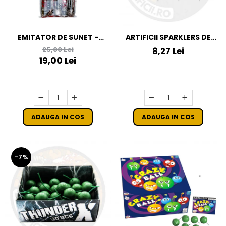
EMITATOR DE SUNET -
ARTIFICII SPARKLERS DE
SCREAM M
MANA INIMA - STELUTE DE
25,00 Lei
8,27 Lei
BRAD 24*8 CM - SET 5 BUC
19,00 Lei
ADAUGA IN COS
ADAUGA IN COS
-7%