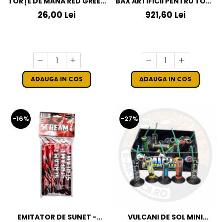
TORȚE DE MÂNĂ RED GREEN
BAX ARTIFICII PENTRU TORT
WATERFALL
AURII 15 CM - 192 SETURI
26,00 Lei
921,60 Lei
ADAUGA IN COS
ADAUGA IN COS
-16%
-27%
EMITATOR DE SUNET -
VULCANI DE SOL MINI