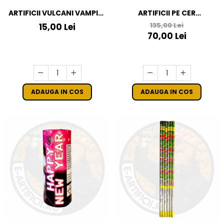
ARTIFICII VULCANI VAMPIRE
ARTIFICII PE CER
FOUNTAIN
MULTICOLORE - VULCAN
135,00 Lei
15,00 Lei
SINGLE SHOT CHILE
70,00 Lei
ADAUGA IN COS
ADAUGA IN COS