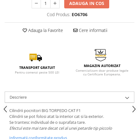
ADAUGA IN COS
Cod Produs:
EO6706
Adauga la Favorite
Cere informatii
MAGAZIN AUTORIZAT
TRANSPORT GRATUIT
Comercializam doar produse legale
Pentru comenzi peste 500 LEI
cu Certificare Europeana.
Descriere
Cilindrii pocnitori BIG TORPEDO CAT F1
Cilindrii se pot folosi atat la interior cat si la exterior.
Se trantesc individual de o suprafata tare.
Efectul este mai tare decat cel al unei petarde tip piccolo
Informatii conformitate produs