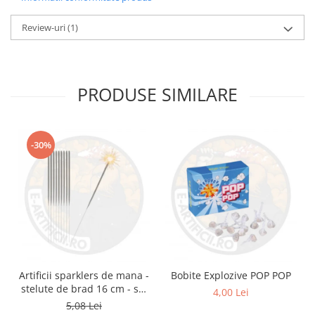
Review-uri
(1)
PRODUSE SIMILARE
-30%
Artificii sparklers de mana -
Bobite Explozive POP POP
stelute de brad 16 cm - set
4,00 Lei
10 buc
5,08 Lei