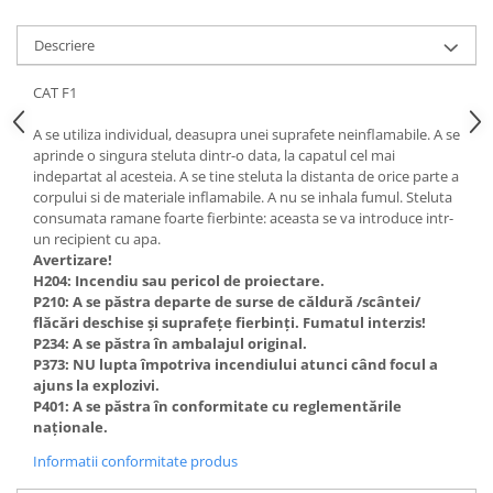
Descriere
CAT F1
A se utiliza individual, deasupra unei suprafete neinflamabile. A se
aprinde o singura steluta dintr-o data, la capatul cel mai
indepartat al acesteia. A se tine steluta la distanta de orice parte a
corpului si de materiale inflamabile. A nu se inhala fumul. Steluta
consumata ramane foarte fierbinte: aceasta se va introduce intr-
un recipient cu apa.
Avertizare!
H204: Incendiu sau pericol de proiectare.
P210: A se păstra departe de surse de căldură /scântei/
flăcări deschise și suprafețe fierbinți. Fumatul interzis!
P234: A se păstra în ambalajul original.
P373: NU lupta împotriva incendiului atunci când focul a
ajuns la explozivi.
P401: A se păstra în conformitate cu reglementările
naționale.
Informatii conformitate produs