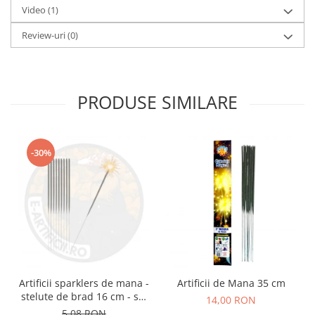
Video
(1)
Review-uri
(0)
PRODUSE SIMILARE
-30%
Artificii sparklers de mana -
Artificii de Mana 35 cm
stelute de brad 16 cm - set
14,00 RON
10 buc
5,08 RON