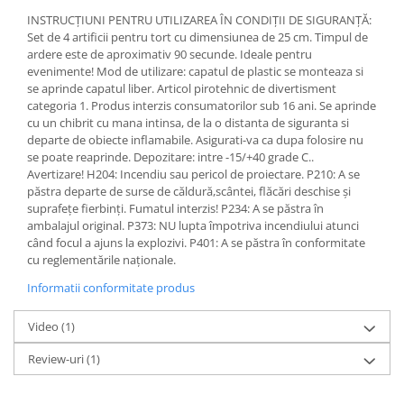
INSTRUCȚIUNI PENTRU UTILIZAREA ÎN CONDIȚII DE SIGURANȚĂ:
Set de 4 artificii pentru tort cu dimensiunea de 25 cm. Timpul de
ardere este de aproximativ 90 secunde. Ideale pentru
evenimente! Mod de utilizare: capatul de plastic se monteaza si
se aprinde capatul liber. Articol pirotehnic de divertisment
categoria 1. Produs interzis consumatorilor sub 16 ani. Se aprinde
cu un chibrit cu mana intinsa, de la o distanta de siguranta si
departe de obiecte inflamabile. Asigurati-va ca dupa folosire nu
se poate reaprinde. Depozitare: intre -15/+40 grade C..
Avertizare! H204: Incendiu sau pericol de proiectare. P210: A se
păstra departe de surse de căldură,scântei, flăcări deschise și
suprafețe fierbinți. Fumatul interzis! P234: A se păstra în
ambalajul original. P373: NU lupta împotriva incendiului atunci
când focul a ajuns la explozivi. P401: A se păstra în conformitate
cu reglementările naționale.
Informatii conformitate produs
Video
(1)
Review-uri
(1)