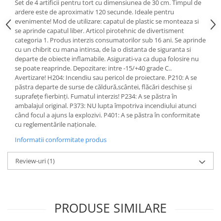
Set de 4 artificii pentru tort cu dimensiunea de 30 cm. Timpul de
ardere este de aproximativ 120 secunde. Ideale pentru
evenimente! Mod de utilizare: capatul de plastic se monteaza si
se aprinde capatul liber. Articol pirotehnic de divertisment
categoria 1. Produs interzis consumatorilor sub 16 ani. Se aprinde
cu un chibrit cu mana intinsa, de la o distanta de siguranta si
departe de obiecte inflamabile. Asigurati-va ca dupa folosire nu
se poate reaprinde. Depozitare: intre -15/+40 grade C..
Avertizare! H204: Incendiu sau pericol de proiectare. P210: A se
păstra departe de surse de căldură,scântei, flăcări deschise și
suprafețe fierbinți. Fumatul interzis! P234: A se păstra în
ambalajul original. P373: NU lupta împotriva incendiului atunci
când focul a ajuns la explozivi. P401: A se păstra în conformitate
cu reglementările naționale.
Informatii conformitate produs
Review-uri
(1)
PRODUSE SIMILARE