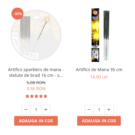
-30%
Artificii sparklers de mana -
Artificii de Mana 35 cm
stelute de brad 16 cm - set
14,00 Lei
10 buc
5,08 RON
3,56 RON
ADAUGA IN COS
ADAUGA IN COS