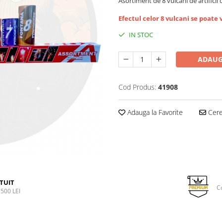
Asortiment de 8 vulcani de artificii c
Efectul celor 8 vulcani se poate 
IN STOC
ADAUG
Cod Produs:
41908
Adauga la Favorite
Cere 
TUIT
C
500 LEI