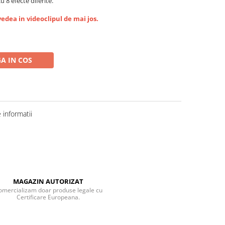
u 8 efecte diferite.
vedea in videoclipul de mai jos.
A IN COS
informatii
MAGAZIN AUTORIZAT
omercializam doar produse legale cu
Certificare Europeana.