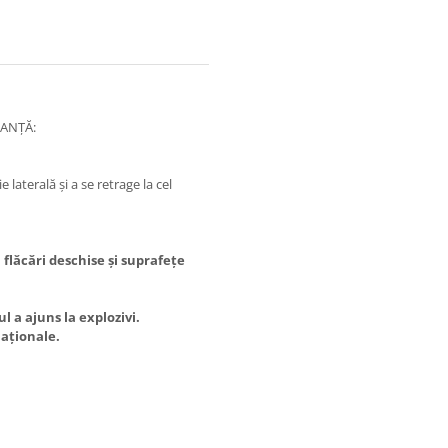
RANȚĂ:
e laterală și a se retrage la cel
 flăcări deschise și suprafețe
 a ajuns la explozivi.
naționale.