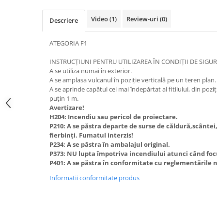
Video
(1)
Review-uri
(0)
Descriere
ATEGORIA F1
INSTRUCȚIUNI PENTRU UTILIZAREA ÎN CONDIȚII DE SIGU
A se utiliza numai în exterior.
A se amplasa vulcanul în poziție verticală pe un teren plan.
A se aprinde capătul cel mai îndepărtat al fitilului, din poziți
puțin 1 m.
Avertizare!
H204: Incendiu sau pericol de proiectare.
P210: A se păstra departe de surse de căldură,scântei,
fierbinți. Fumatul interzis!
P234: A se păstra în ambalajul original.
P373: NU lupta împotriva incendiului atunci când focul
P401: A se păstra în conformitate cu reglementările 
Informatii conformitate produs