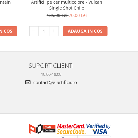
Artificii pe cer multicolore - Vulcan
untain
Vulc
Single Shot Chile
135,00 Lei
70,00 Lei
ADAUGA IN COS
N COS
SUPORT CLIENTI
10:00-18:00
contact@e-artificii.ro