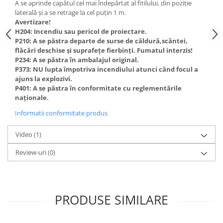
A se aprinde capătul cel mai îndepărtat al fitilului, din poziție
laterală și a se retrage la cel puțin 1 m.
Avertizare!
H204: Incendiu sau pericol de proiectare.
P210: A se păstra departe de surse de căldură,scântei,
flăcări deschise și suprafețe fierbinți. Fumatul interzis!
P234: A se păstra în ambalajul original.
P373: NU lupta împotriva incendiului atunci când focul a
ajuns la explozivi.
P401: A se păstra în conformitate cu reglementările
naționale.
Informatii conformitate produs
Video
(1)
Review-uri
(0)
PRODUSE SIMILARE